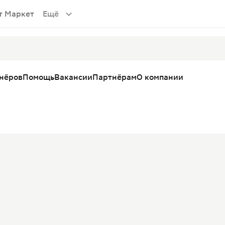
т Маркет
Ещё
тнёров
Помощь
Вакансии
Партнёрам
О компании