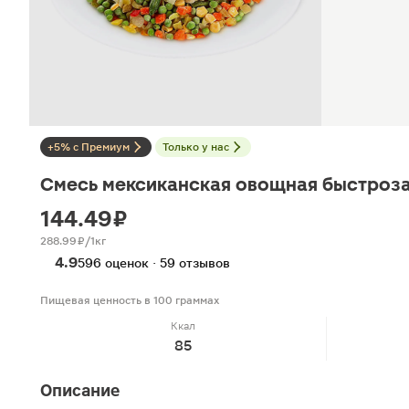
+5% с Премиум
Только у нас
Смесь мексиканская овощная быстроз
144.49 ₽
288.99 ₽/1кг
4.9
596 оценок · 59 отзывов
Пищевая ценность в 100 граммах
Ккал
85
Описание