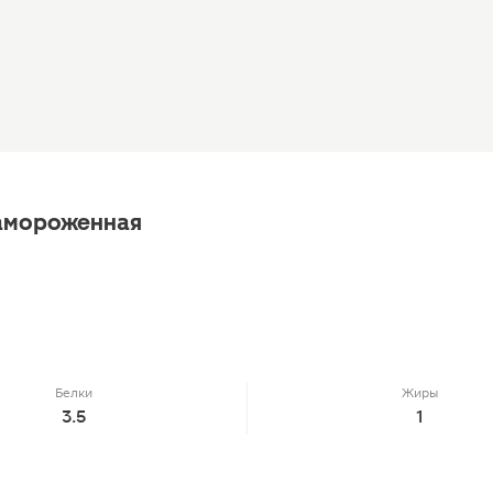
амороженная
Белки
Жиры
3.5
1