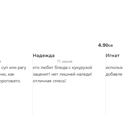
4.9
Все
Надежда
Игнат
я
11 июня
5 
 суп или рагу
кто любит блюда с кукурузой
использовать 
ни, как
заценит! нет лишней наледи!
добавления в с
ороговато.
отличная смесь!