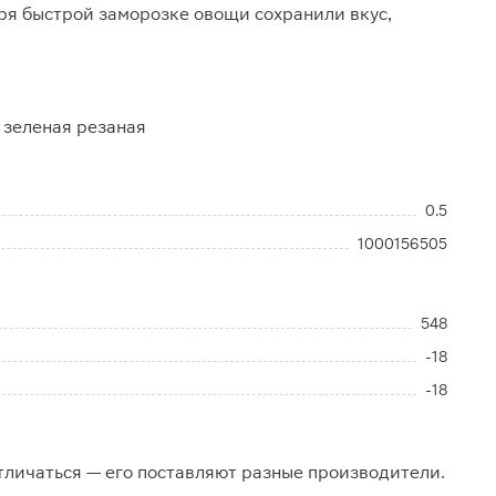
аря быстрой заморозке овощи сохранили вкус,
 зеленая резаная
0.5
1000156505
548
-18
-18
тличаться — его поставляют разные производители.