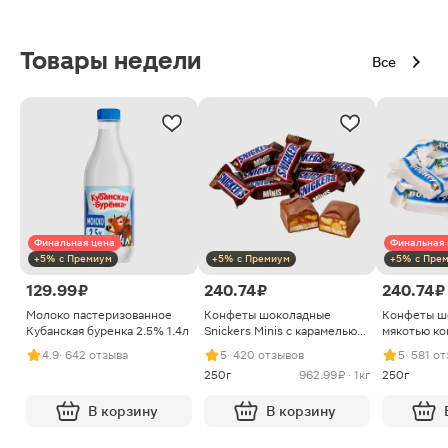
Товары недели
Все
Финальная цена
Финальная 
+5% с Премиум
+5% с Премиум
+5% с Пре
129.99 ₽
240.74 ₽
240.74 ₽
Молоко пастеризованное
Конфеты шоколадные
Конфеты ш
Кубанская буренка 2.5% 1.4л
Snickers Minis с карамелью
мякотью ко
арахисом и нугой
4.9
· 642 отзыва
5
· 420 отзывов
5
· 581 о
250г
962.99 ₽ · 1кг
250г
В корзину
В корзину