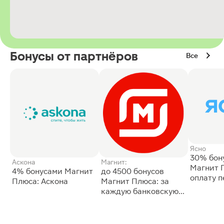
Бонусы от партнёров
Все
Ясно
30% бон
Аскона
Магнит:
Магнит 
4% бонусами Магнит
до 4500 бонусов
оплату 
Плюса: Аскона
Магнит Плюса: за
сессии: 
каждую банковскую
карту