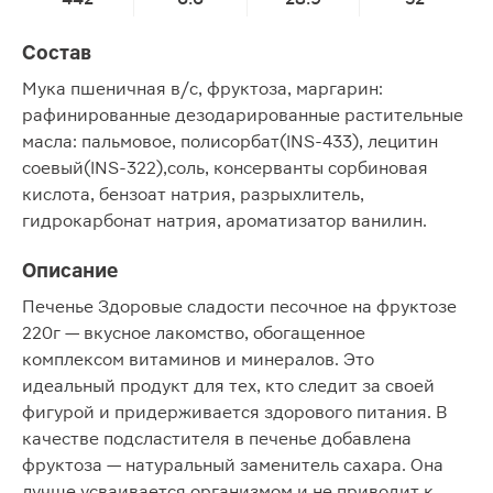
Состав
Мука пшеничная в/с, фруктоза, маргарин:
рафинированные дезодарированные растительные
масла: пальмовое, полисорбат(INS-433), лецитин
соевый(INS-322),соль, консерванты сорбиновая
кислота, бензоат натрия, разрыхлитель,
гидрокарбонат натрия, ароматизатор ванилин.
Описание
Печенье Здоровые сладости песочное на фруктозе
220г — вкусное лакомство, обогащенное
комплексом витаминов и минералов. Это
идеальный продукт для тех, кто следит за своей
фигурой и придерживается здорового питания. В
качестве подсластителя в печенье добавлена
фруктоза — натуральный заменитель сахара. Она
лучше усваивается организмом и не приводит к