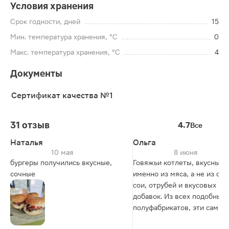
Условия хранения
Срок годности, дней
15
Мин. температура хранения, °C
0
Макс. температура хранения, °C
4
Документы
Сертификат качества №1
31 отзыв
4.7
Все
Наталья
Ольга
10 мая
8 июня
бургеры получились вкусные,
Говяжьи котлеты, вкусные 
сочные
именно из мяса, а не из см
сои, отрубей и вкусовых
добавок. Из всех подобных
полуфабрикатов, эти самые
приближенные к натуральн