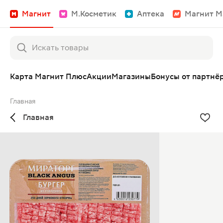
Магнит
М.Косметик
Аптека
Магнит М
Карта Магнит Плюс
Акции
Магазины
Бонусы от партнё
Главная
Главная