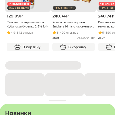
Финальная цена
Финальная 
+5% с Премиум
+5% с Премиум
+5% с Пре
129.99 ₽
240.74 ₽
240.74 ₽
Молоко пастеризованное
Конфеты шоколадные
Конфеты ш
Кубанская буренка 2.5% 1.4л
Snickers Minis с карамелью
мякотью ко
арахисом и нугой
4.9
· 642 отзыва
5
· 420 отзывов
5
· 580 о
250г
962.99 ₽ · 1кг
250г
В корзину
В корзину
Новинки