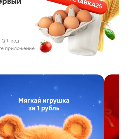
ервый
 QR-код
те приложение