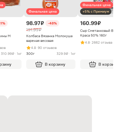
на
Финальная цена
Финальная цена
+5% с Премиум
98.97 ₽
160.99 ₽
11%
-48%
191.99 ₽
Сыр Сметанковый Варвара
Краса 50% 160г
нины М
Колбаса Вязанка Молокуша
вареная весовая
4.8
· 2662 отзыва
ывов
4.8
· 90 отзывов
310.99 ₽ · 1кг
300г
329.9 ₽ · 1кг
орзину
В корзину
В корзину