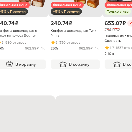
Финальная цена
Финальная цена
Финальная це
+5% с Премиум
+5% с Премиум
Только у нас
40.74 ₽
240.74 ₽
653.07 ₽
-
734.97 ₽
онфеты шоколадные с
Конфеты шоколадные Twix
якотью кокоса Bounty
Minis
Шашлык из сви
Свежесть
5
· 580 отзывов
5
· 330 отзывов
4.7
· 1537 отз
50г
962.99 ₽ · 1кг
250г
962.99 ₽ · 1кг
2.10кг
В корзину
В корзину
В к