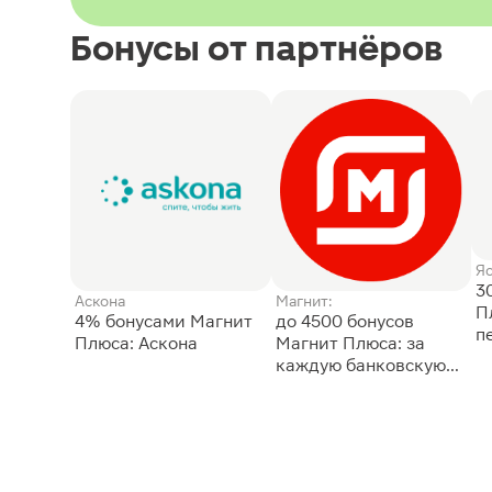
Бонусы от партнёров
Я
3
Аскона
Магнит:
П
4% бонусами Магнит
до 4500 бонусов
п
Плюса: Аскона
Магнит Плюса: за
каждую банковскую
карту