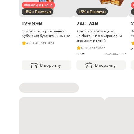
Финальная цена
+5% с Премиум
+5% с Премиум
129.99 ₽
240.74 ₽
2
Молоко пастеризованное
Конфеты шоколадные
К
Кубанская буренка 2.5% 1.4л
Snickers Minis с карамелью
м
арахисом и нугой
4.8
· 640 отзывов
5
· 419 отзывов
2
250г
962.99 ₽ · 1кг
В корзину
В корзину