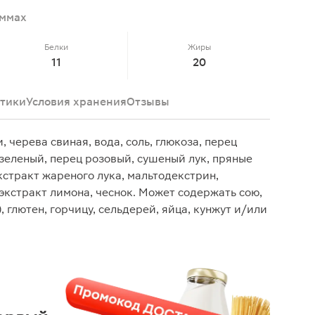
аммах
Белки
Жиры
11
20
тики
Условия хранения
Отзывы
 черева свиная, вода, соль, глюкоза, перец
 зеленый, перец розовый, сушеный лук, пряные
кстракт жареного лука, мальтодекстрин,
экстракт лимона, чеснок. Может содержать сою,
, глютен, горчицу, сельдерей, яйца, кунжут и/или