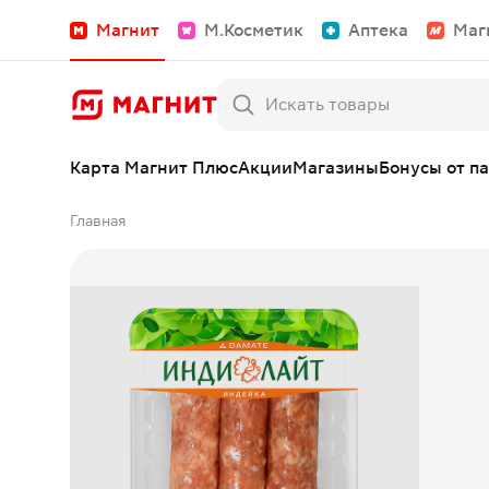
Магнит
М.Косметик
Аптека
Маг
Карта Магнит Плюс
Акции
Магазины
Бонусы от п
Главная