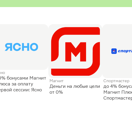
сно
0% бонусами Магнит
Магнит
Спортмастер
люса за оплату
Деньги на любые цели
до 4% бону
ервой сессии: Ясно
от 0%
Магнит Плюс
Спортмасте