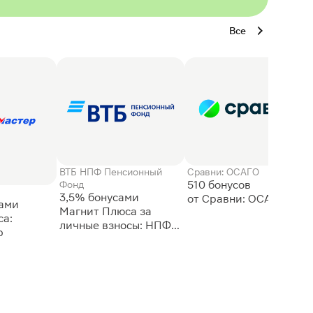
Все
ВТБ НПФ Пенсионный
Сравни: ОСАГО
510 бонусов
Фонд
3,5% бонусами
сами
Магнит Плюса за
а:
личные взносы: НПФ
р
ВТБ