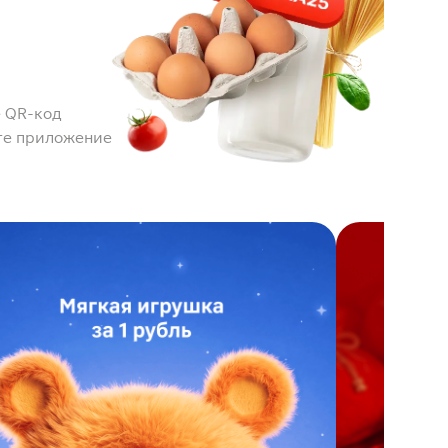
 QR-код
те приложение