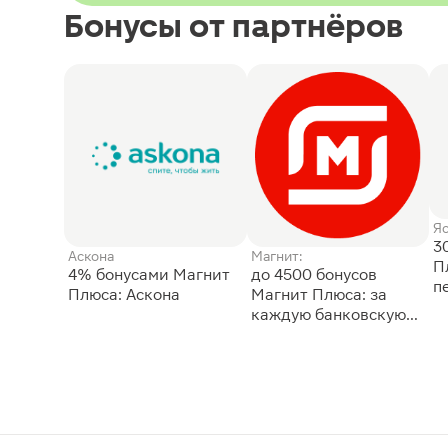
Бонусы от партнёров
Я
3
Аскона
Магнит:
П
4% бонусами Магнит
до 4500 бонусов
п
Плюса: Аскона
Магнит Плюса: за
каждую банковскую
карту