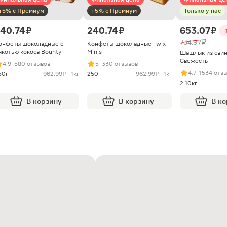
+5% с Премиум
+5% с Премиум
Только у нас
40.74 ₽
240.74 ₽
653.07 ₽
-
734.97 ₽
онфеты шоколадные с
Конфеты шоколадные Twix
якотью кокоса Bounty
Minis
Шашлык из сви
Свежесть
4.9
· 580 отзывов
5
· 330 отзывов
4.7
· 1534 отз
50г
962.99 ₽ · 1кг
250г
962.99 ₽ · 1кг
2.10кг
В корзину
В корзину
В к