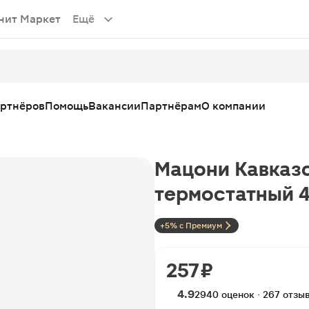
нит Маркет
Ещё
артнёров
Помощь
Вакансии
Партнёрам
О компании
Мацони Кавказ
термостатный 
+5% с Премиум
257 ₽
4.9
2940 оценок · 267 отзы