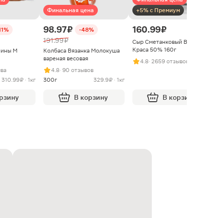
Финальная цена
+5% с Премиум
98.97 ₽
160.99 ₽
11%
-48%
191.99 ₽
Сыр Сметанковый Варвара
Краса 50% 160г
нины М
Колбаса Вязанка Молокуша
вареная весовая
4.8
· 2659 отзывов
ыва
4.8
· 90 отзывов
310.99 ₽ · 1кг
300г
329.9 ₽ · 1кг
орзину
В корзину
В корзину