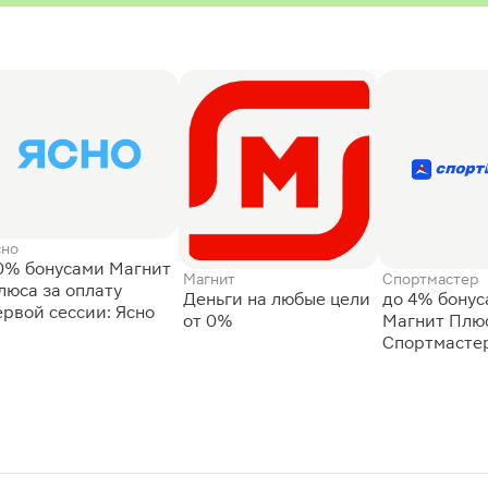
сно
0% бонусами Магнит
Магнит
Спортмастер
люса за оплату
Деньги на любые цели
до 4% бону
ервой сессии: Ясно
от 0%
Магнит Плюс
Спортмасте