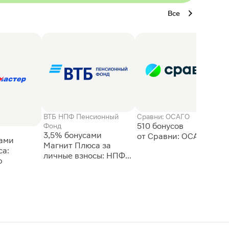
Все
ВТБ НПФ Пенсионный
Сравни: ОСАГО
510 бонусов
Фонд
3,5% бонусами
сами
Магнит Плюса за
а:
личные взносы: НПФ
р
ВТБ