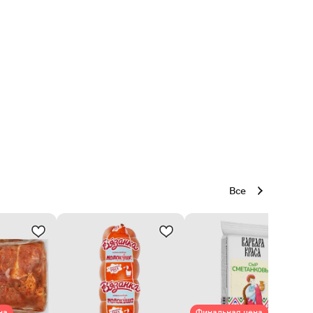
Все
на
Финальная цена