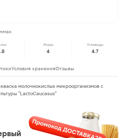
аммах
елки
Жиры
Углеводы
2.8
4
4.7
тики
Условия хранения
Отзывы
акваска молочнокислых микроорганизмов с
льтуры "LactoCaucasus"
ервый