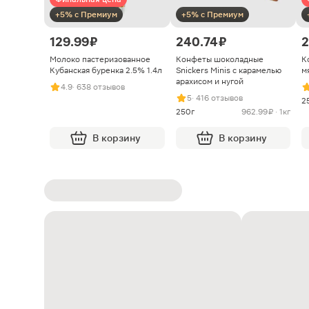
+5% с Премиум
+5% с Премиум
129.99 ₽
240.74 ₽
2
Молоко пастеризованное
Конфеты шоколадные
К
Кубанская буренка 2.5% 1.4л
Snickers Minis с карамелью
м
арахисом и нугой
4.9
· 638 отзывов
5
· 416 отзывов
2
250г
962.99 ₽ · 1кг
В корзину
В корзину