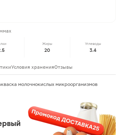
аммах
елки
Жиры
Углеводы
2.5
20
3.4
тики
Условия хранения
Отзывы
акваска молочнокислых микроорганизмов
ервый