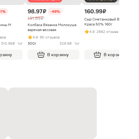
98.97 ₽
160.99 ₽
11%
-48%
191.99 ₽
Сыр Сметанковый Варвара
Краса 50% 160г
нины М
Колбаса Вязанка Молокуша
вареная весовая
4.8
· 2662 отзыва
ывов
4.8
· 90 отзывов
310.99 ₽ · 1кг
300г
329.9 ₽ · 1кг
орзину
В корзину
В корзину