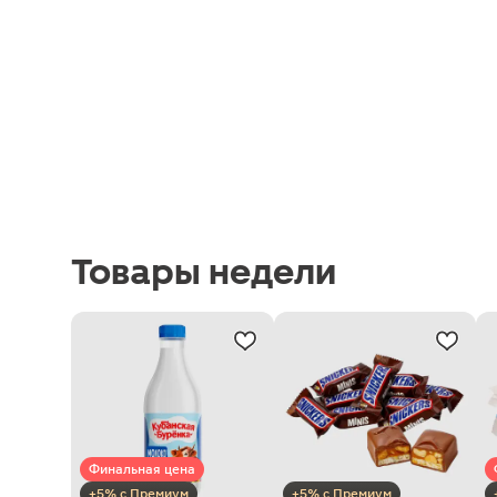
Товары недели
Финальная цена
+5% с Премиум
+5% с Премиум