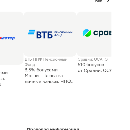
Все
ВТБ НПФ Пенсионный
Сравни: ОСАГО
510 бонусов
Фонд
3,5% бонусами
сами
Магнит Плюса за
а:
личные взносы: НПФ
р
ВТБ
Правовая информация