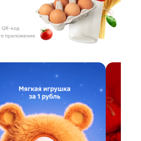
 QR-код
те приложение