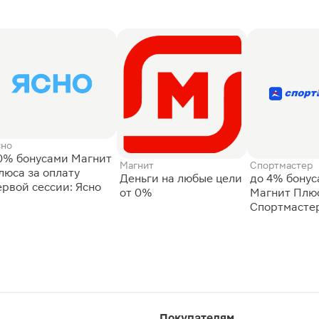
сно
0% бонусами Магнит
Магнит
Спортмастер
люса за оплату
Деньги на любые цели
до 4% бону
ервой сессии: Ясно
от 0%
Магнит Плюс
Спортмасте
Покупателям