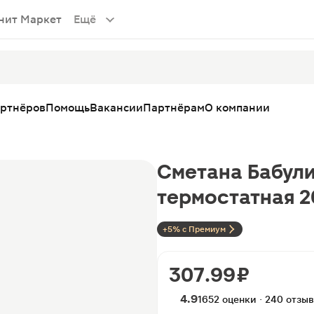
нит Маркет
Ещё
артнёров
Помощь
Вакансии
Партнёрам
О компании
Сметана Бабул
термостатная 2
+5% с Премиум
307.99 ₽
4.9
1652 оценки · 240 отзы