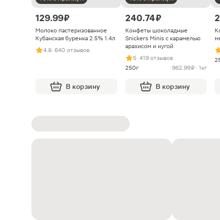
129.99 ₽
240.74 ₽
2
Молоко пастеризованное
Конфеты шоколадные
К
Кубанская буренка 2.5% 1.4л
Snickers Minis с карамелью
м
арахисом и нугой
4.8
· 640 отзывов
5
· 419 отзывов
2
250г
962.99 ₽ · 1кг
В корзину
В корзину