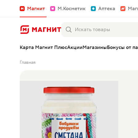
Магнит
М.Косметик
Аптека
Маг
Карта Магнит Плюс
Акции
Магазины
Бонусы от п
Главная