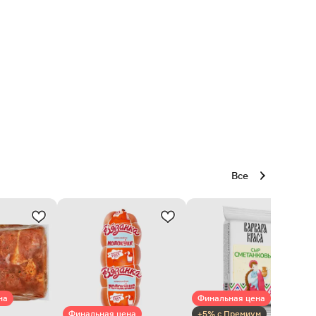
Все
на
Финальная цена
Финальная цена
+5% с Премиум