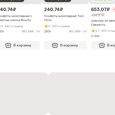
40.74 ₽
240.74 ₽
653.07 ₽
-
734.97 ₽
онфеты шоколадные с
Конфеты шоколадные Twix
якотью кокоса Bounty
Minis
Шашлык из сви
Свежесть
5
· 580 отзывов
5
· 330 отзывов
4.7
· 1537 отз
50г
962.99 ₽ · 1кг
250г
962.99 ₽ · 1кг
2.10кг
В корзину
В корзину
В к