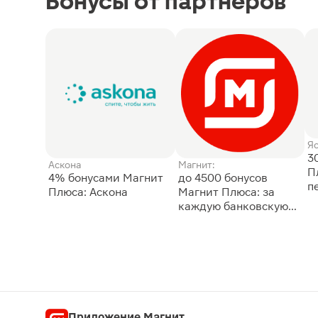
Бонусы от партнёров
Я
3
Аскона
Магнит:
П
4% бонусами Магнит
до 4500 бонусов
п
Плюса: Аскона
Магнит Плюса: за
каждую банковскую
карту
Приложение Магнит