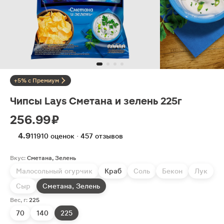
+5% с Премиум
Чипсы Lays Сметана и зелень 225г
256.99 ₽
4.9
11910 оценок · 457 отзывов
Вкус:
Сметана, Зелень
Малосольный огурчик
Краб
Соль
Бекон
Лук
Сыр
Сметана, Зелень
Вес, г:
225
70
140
225