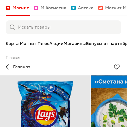
Магнит
М.Косметик
Аптека
Магнит М
Карта Магнит Плюс
Акции
Магазины
Бонусы от партнё
Главная
Главная