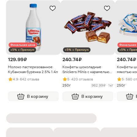
Финальная цена
Финальная 
+5% с Премиум
+5% с Премиум
+5% с Пре
129.99 ₽
240.74 ₽
240.74 ₽
Молоко пастеризованное
Конфеты шоколадные
Конфеты ш
Кубанская буренка 2.5% 1.4л
Snickers Minis с карамелью
мякотью ко
арахисом и нугой
4.9
· 642 отзыва
5
· 420 отзывов
5
· 580 о
250г
962.99 ₽ · 1кг
250г
В корзину
В корзину