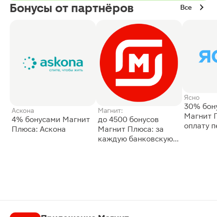
Бонусы от партнёров
Все
Ясно
30% бон
Аскона
Магнит:
Магнит 
4% бонусами Магнит
до 4500 бонусов
оплату 
Плюса: Аскона
Магнит Плюса: за
сессии: 
каждую банковскую
карту