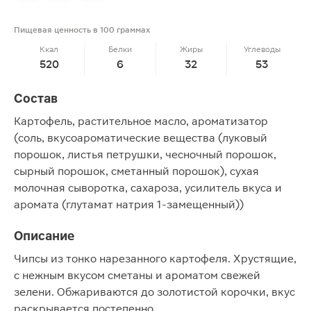
Пищевая ценность в 100 граммах
Ккал
Белки
Жиры
Углеводы
520
6
32
53
Состав
Картофель, растительное масло, ароматизатор
(соль, вкусоароматические вещества (луковый
порошок, листья петрушки, чесночный порошок,
сырный порошок, сметанный порошок), сухая
молочная сыворотка, сахароза, усилитель вкуса и
аромата (глутамат натрия 1-замещенный))
Описание
Чипсы из тонко нарезанного картофеля. Хрустящие,
с нежным вкусом сметаны и ароматом свежей
зелени. Обжариваются до золотистой корочки, вкус
раскрывается постепенно.