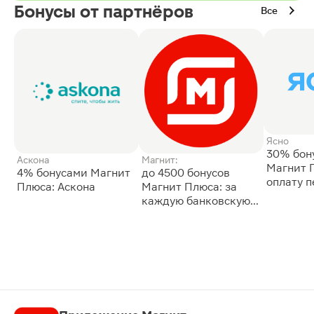
Бонусы от партнёров
Все
Ясно
30% бон
Аскона
Магнит:
Магнит 
4% бонусами Магнит
до 4500 бонусов
оплату 
Плюса: Аскона
Магнит Плюса: за
сессии: 
каждую банковскую
карту