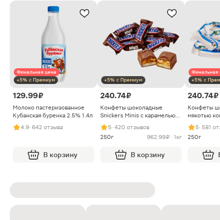
Финальная цена
Финальная 
+5% с Премиум
+5% с Премиум
+5% с Пре
129.99 ₽
240.74 ₽
240.74 ₽
Молоко пастеризованное
Конфеты шоколадные
Конфеты ш
Кубанская буренка 2.5% 1.4л
Snickers Minis с карамелью
мякотью ко
арахисом и нугой
4.9
· 642 отзыва
5
· 420 отзывов
5
· 581 о
250г
962.99 ₽ · 1кг
250г
В корзину
В корзину