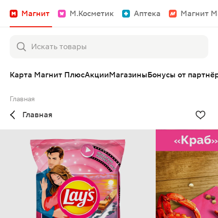
Магнит
М.Косметик
Аптека
Магнит М
Карта Магнит Плюс
Акции
Магазины
Бонусы от партнё
Главная
Главная