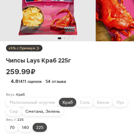
+5% с Премиум
Чипсы Lays Краб 225г
259.99 ₽
4.8
1411 оценок · 54 отзыва
Вкус:
Краб
Малосольный огурчик
Краб
Соль
Бекон
Лук
Сыр
Сметана, Зелень
Вес, г:
225
70
140
225