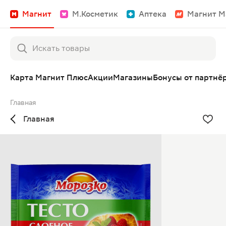
Магнит
М.Косметик
Аптека
Магнит М
Карта Магнит Плюс
Акции
Магазины
Бонусы от партнё
Главная
Главная