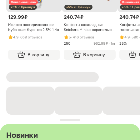
Финальная цена
Финальная 
+5% с Премиум
+5% с Премиум
+5% с Пре
129.99 ₽
240.74 ₽
240.74 ₽
Молоко пастеризованное
Конфеты шоколадные
Конфеты ш
Кубанская буренка 2.5% 1.4л
Snickers Minis с карамелью
мякотью ко
арахисом и нугой
4.9
· 638 отзывов
5
· 416 отзывов
4.9
· 580
250г
962.99 ₽ · 1кг
250г
В корзину
В корзину
Новинки