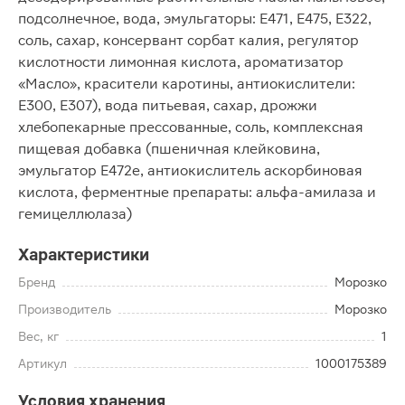
подсолнечное, вода, эмульгаторы: Е471, Е475, Е322,
соль, сахар, консервант сорбат калия, регулятор
кислотности лимонная кислота, ароматизатор
«Масло», красители каротины, антиокислители:
Е300, Е307), вода питьевая, сахар, дрожжи
хлебопекарные прессованные, соль, комплексная
пищевая добавка (пшеничная клейковина,
эмульгатор Е472е, антиокислитель аскорбиновая
кислота, ферментные препараты: альфа-амилаза и
гемицеллюлаза)
Характеристики
Бренд
Морозко
Производитель
Морозко
Вес, кг
1
Артикул
1000175389
Условия хранения