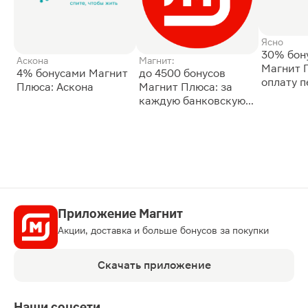
Ясно
30% бон
Аскона
Магнит:
Магнит 
4% бонусами Магнит
до 4500 бонусов
оплату 
Плюса: Аскона
Магнит Плюса: за
сессии: 
каждую банковскую
карту
Приложение Магнит
Акции, доставка и больше бонусов за покупки
Скачать приложение
Наши соцсети