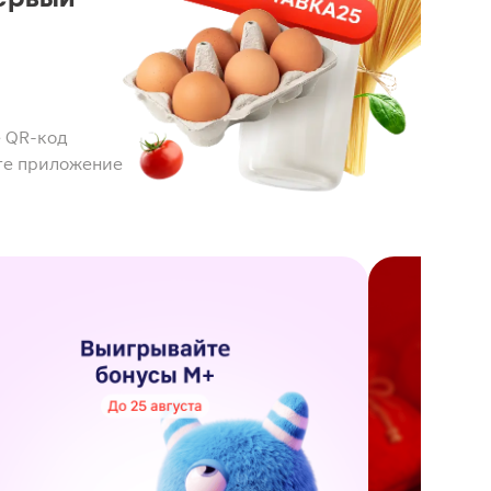
 QR-код
те приложение