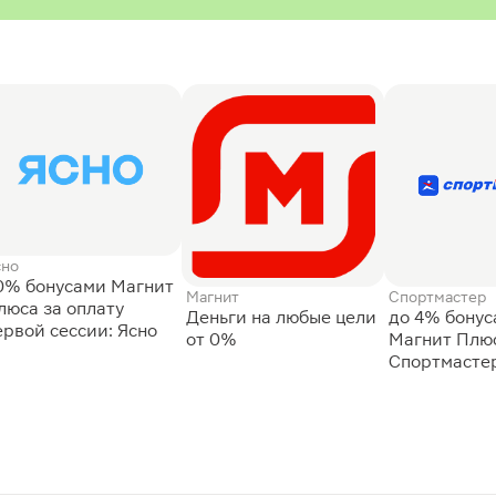
сно
0% бонусами Магнит
Магнит
Спортмастер
люса за оплату
Деньги на любые цели
до 4% бону
ервой сессии: Ясно
от 0%
Магнит Плюс
Спортмасте