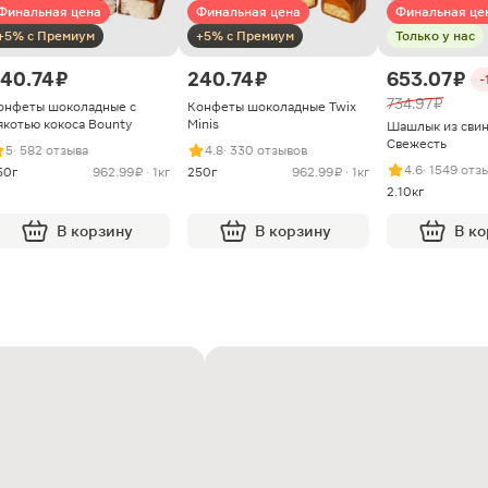
Финальная цена
Финальная цена
Финальная це
+5% с Премиум
+5% с Премиум
Только у нас
40.74 ₽
240.74 ₽
653.07 ₽
-
734.97 ₽
онфеты шоколадные с
Конфеты шоколадные Twix
якотью кокоса Bounty
Minis
Шашлык из сви
Свежесть
5
· 582 отзыва
4.8
· 330 отзывов
4.6
· 1549 отз
50г
962.99 ₽ · 1кг
250г
962.99 ₽ · 1кг
2.10кг
В корзину
В корзину
В к