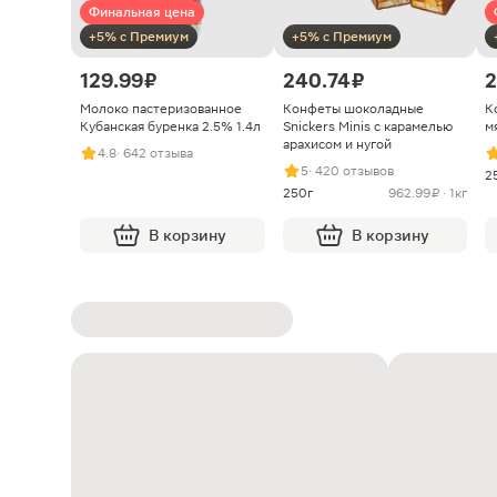
Финальная цена
+5% с Премиум
+5% с Премиум
129.99 ₽
240.74 ₽
2
Молоко пастеризованное
Конфеты шоколадные
К
Кубанская буренка 2.5% 1.4л
Snickers Minis с карамелью
м
арахисом и нугой
4.8
· 642 отзыва
5
· 420 отзывов
2
250г
962.99 ₽ · 1кг
В корзину
В корзину