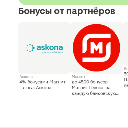
Бонусы от партнёров
Я
3
Аскона
Магнит:
П
4% бонусами Магнит
до 4500 бонусов
п
Плюса: Аскона
Магнит Плюса: за
каждую банковскую
карту