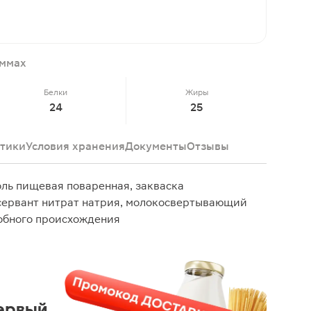
аммах
Белки
Жиры
24
25
тики
Условия хранения
Документы
Отзывы
ль пищевая поваренная, закваска
нсервант нитрат натрия, молокосвертывающий
обного происхождения
ервый