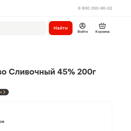
8 800 200-90-02
Найти
Войти
Корзина
во Сливочный 45% 200г
м
вов