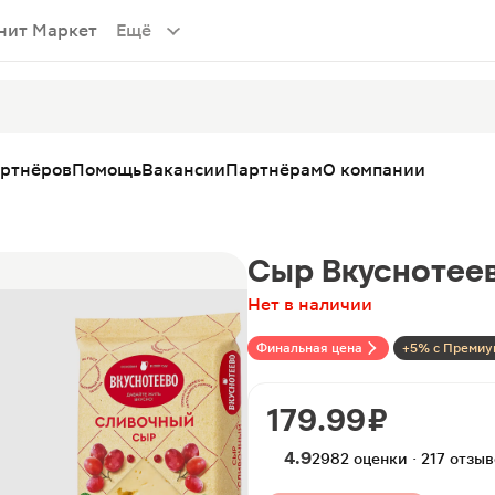
нит Маркет
Ещё
артнёров
Помощь
Вакансии
Партнёрам
О компании
Сыр Вкуснотее
Нет в наличии
Финальная цена
+5% с Премиу
179.99 ₽
4.9
2982 оценки · 217 отзы