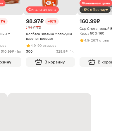
на
Финальная цена
Финальная цена
+5% с Премиум
98.97 ₽
160.99 ₽
11%
-48%
191.99 ₽
Сыр Сметанковый Варвара
Краса 50% 160г
нины М
Колбаса Вязанка Молокуша
вареная весовая
4.9
· 2671 отзыв
ывов
4.9
· 90 отзывов
310.99 ₽ · 1кг
300г
329.9 ₽ · 1кг
орзину
В корзину
В корзину