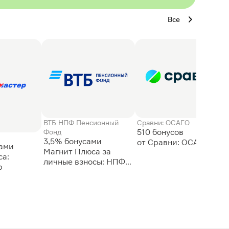
Все
ВТБ НПФ Пенсионный
Сравни: ОСАГО
510 бонусов
Фонд
3,5% бонусами
сами
Магнит Плюса за
а:
личные взносы: НПФ
р
ВТБ