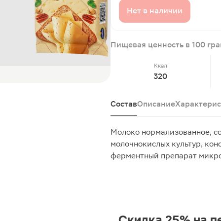
Нет в наличии
Пищевая ценность в 100 гр
Ккал
320
Состав
Описание
Характерис
Молоко нормализованное, со
молочнокислых культур, ко
ферментный препарат микр
Скидка 25% на п