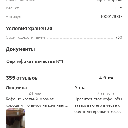
Вес, кг
0.15
Артикул
1000179817
Условия хранения
Срок годности, дней
730
Документы
Сертификат качества №1
355 отзывов
4.9
Все
Людмила
Анна
24 мая
7 августа
Кофе не крепкий. Аромат
Нравится этот кофе, обычн
хороший. По вкусу напоминает
завариваю его вместе с
шоколад с ликером. На
обычным крепким кофе.
любителя. Мне понравился.