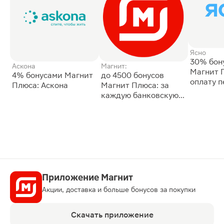
Ясно
30% бон
Аскона
Магнит:
Магнит 
4% бонусами Магнит
до 4500 бонусов
оплату 
Плюса: Аскона
Магнит Плюса: за
сессии: 
каждую банковскую
карту
Приложение Магнит
Акции, доставка и больше бонусов за покупки
Скачать приложение