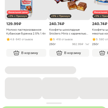
Финальная цена
Финальная 
+5% с Премиум
+5% с Премиум
+5% с Пре
129.99 ₽
240.74 ₽
240.74 ₽
Молоко пастеризованное
Конфеты шоколадные
Конфеты ш
Кубанская буренка 2.5% 1.4л
Snickers Minis с карамелью
мякотью ко
арахисом и нугой
4.8
· 640 отзывов
5
· 418 отзывов
5
· 580 о
250г
962.99 ₽ · 1кг
250г
В корзину
В корзину