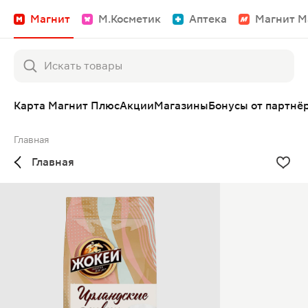
Магнит
М.Косметик
Аптека
Магнит М
Карта Магнит Плюс
Акции
Магазины
Бонусы от партнё
Главная
Главная