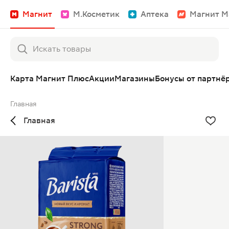
Магнит
М.Косметик
Аптека
Магнит М
Карта Магнит Плюс
Акции
Магазины
Бонусы от партнё
Главная
Главная