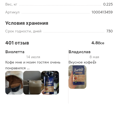
Вес, кг
0.225
Артикул
1000413459
Условия хранения
Срок годности, дней
730
401 отзыв
4.8
Все
Виолетта
Владислав
14 июля
8 мая
Кофе мне и моим гостям очень
Вкусное кофе👍
понравился
Что обжаренное сразу
чувствуется
Ароматное
Буду брать ещё
Делали и Американо,Капучино и
бамбл апельсин и вишня-бомба