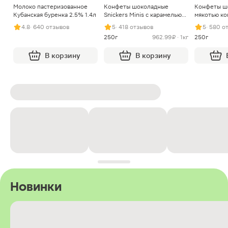
Молоко пастеризованное
Конфеты шоколадные
Конфеты ш
Кубанская буренка 2.5% 1.4л
Snickers Minis с карамелью
мякотью ко
арахисом и нугой
4.8
· 640 отзывов
5
· 418 отзывов
5
· 580 о
250г
962.99 ₽ · 1кг
250г
В корзину
В корзину
Новинки