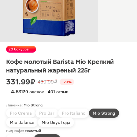
20 бонусов
Кофе молотый Barista Mio Крепкий
натуральный жареный 225г
331.99 ₽
469.99 ₽
-29%
4.8
3139 оценок · 401 отзыв
Линейка:
Mio Strong
Pro Crema
Pro Bar
Pro Italiano
Mio Strong
Mio Balance
Mio Вкус Года
Вид кофе:
Молотый