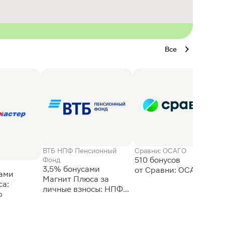
Все
ВТБ НПФ Пенсионный
Сравни: ОСАГО
510 бонусов
Фонд
3,5% бонусами
сами
Магнит Плюса за
а:
личные взносы: НПФ
р
ВТБ