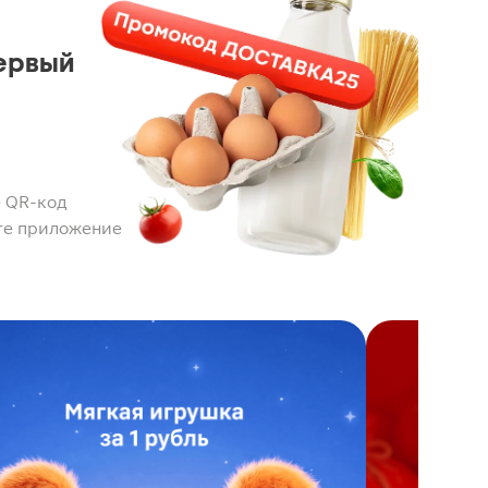
ервый
 QR-код
те приложение