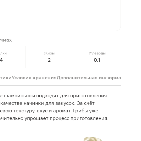
аммах
елки
Жиры
Углеводы
4
2
0.1
тики
Условия хранения
Дополнительная информация
Отз
 шампиньоны подходят для приготовления
 качестве начинки для закусок. За счёт
вою текстуру, вкус и аромат. Грибы уже
ачительно упрощает процесс приготовления.