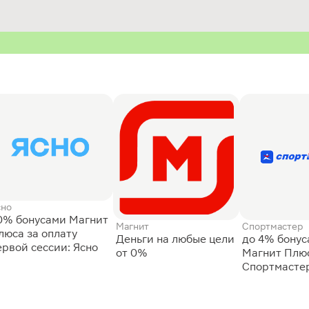
сно
0% бонусами Магнит
Магнит
Спортмастер
люса за оплату
Деньги на любые цели
до 4% бону
ервой сессии: Ясно
от 0%
Магнит Плюс
Спортмасте