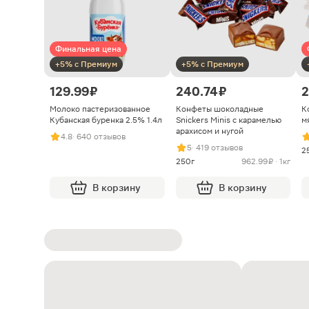
Финальная цена
+5% с Премиум
+5% с Премиум
129.99 ₽
240.74 ₽
2
Молоко пастеризованное
Конфеты шоколадные
К
Кубанская буренка 2.5% 1.4л
Snickers Minis с карамелью
м
арахисом и нугой
4.8
· 640 отзывов
5
· 419 отзывов
2
250г
962.99 ₽ · 1кг
В корзину
В корзину