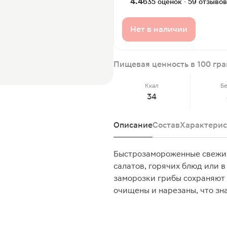
4.4
635 оценок · 59 отзывов
Нет в наличии
Пищевая ценность в 100 гр
Ккал
Б
34
Описание
Состав
Характерис
Быстрозамороженные свежие
салатов, горячих блюд или в
заморозки грибы сохраняют с
очищены и нарезаны, что зн