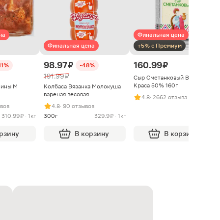
на
Финальная цена
Финальная цена
+5% с Премиум
98.97 ₽
160.99 ₽
11%
-48%
191.99 ₽
Сыр Сметанковый Варвара
Краса 50% 160г
нины М
Колбаса Вязанка Молокуша
вареная весовая
4.8
· 2662 отзыва
ывов
4.8
· 90 отзывов
310.99 ₽ · 1кг
300г
329.9 ₽ · 1кг
орзину
В корзину
В корзину