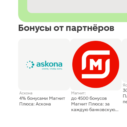
Бонусы от партнёров
Я
3
Аскона
Магнит:
П
4% бонусами Магнит
до 4500 бонусов
п
Плюса: Аскона
Магнит Плюса: за
каждую банковскую
карту