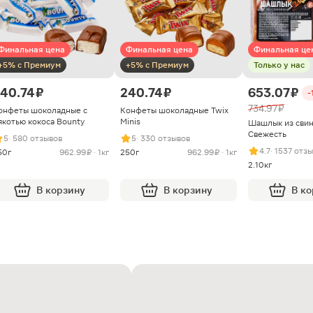
Финальная цена
Финальная цена
Финальная це
+5% с Премиум
+5% с Премиум
Только у нас
40.74 ₽
240.74 ₽
653.07 ₽
-
734.97 ₽
онфеты шоколадные с
Конфеты шоколадные Twix
якотью кокоса Bounty
Minis
Шашлык из сви
Свежесть
5
· 580 отзывов
5
· 330 отзывов
4.7
· 1537 отз
50г
962.99 ₽ · 1кг
250г
962.99 ₽ · 1кг
2.10кг
В корзину
В корзину
В к