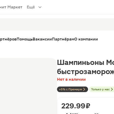
нит Маркет
Ещё
артнёров
Помощь
Вакансии
Партнёрам
О компании
Шампиньоны Мо
быстрозаморож
Нет в наличии
+5% с Премиум
Только у нас
229.99 ₽