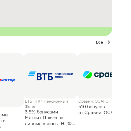
Все
ВТБ НПФ Пенсионный
Сравни: ОСАГО
510 бонусов
Фонд
3,5% бонусами
сами
Магнит Плюса за
а:
личные взносы: НПФ
р
ВТБ