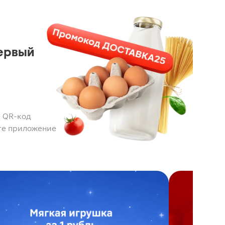
ервый
 QR-код
те приложение