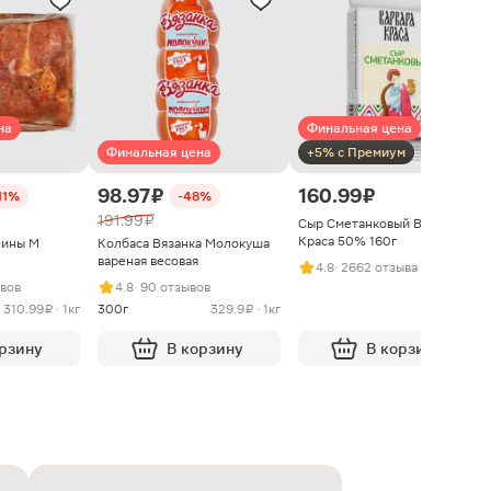
на
Финальная цена
Финальная цена
+5% с Премиум
98.97 ₽
160.99 ₽
11%
-48%
191.99 ₽
Сыр Сметанковый Варвара
Краса 50% 160г
нины М
Колбаса Вязанка Молокуша
вареная весовая
4.8
· 2662 отзыва
ывов
4.8
· 90 отзывов
310.99 ₽ · 1кг
300г
329.9 ₽ · 1кг
орзину
В корзину
В корзину