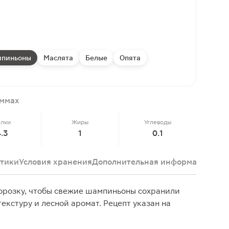
пиньоны
Маслята
Белые
Опята
аммах
елки
Жиры
Углеводы
4.3
1
0.1
тики
Условия хранения
Дополнительная информация
Отз
орозку, чтобы свежие шампиньоны сохранили
текстуру и лесной аромат. Рецепт указан на