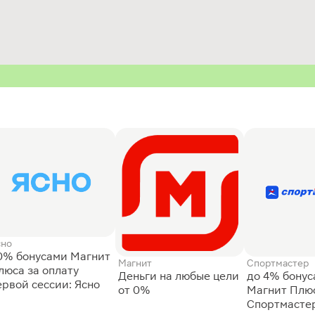
сно
0% бонусами Магнит
Магнит
Спортмастер
люса за оплату
Деньги на любые цели
до 4% бону
ервой сессии: Ясно
от 0%
Магнит Плюс
Спортмасте