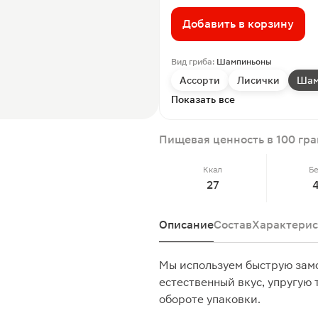
Добавить в корзину
Вид гриба:
Шампиньоны
Ассорти
Лисички
Шам
Показать все
Пищевая ценность в 100 гр
Ккал
Б
27
Описание
Состав
Характерис
Мы используем быструю зам
естественный вкус, упругую 
обороте упаковки.