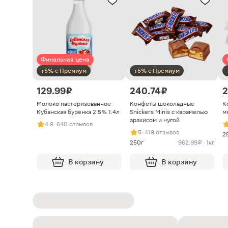
Финальная цена
+5% с Премиум
+5% с Премиум
129.99 ₽
240.74 ₽
2
Молоко пастеризованное
Конфеты шоколадные
К
Кубанская буренка 2.5% 1.4л
Snickers Minis с карамелью
м
арахисом и нугой
4.8
· 640 отзывов
5
· 419 отзывов
2
250г
962.99 ₽ · 1кг
В корзину
В корзину