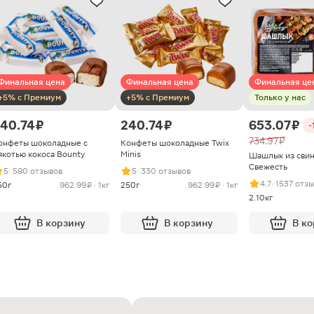
Финальная цена
Финальная цена
Финальная це
+5% с Премиум
+5% с Премиум
Только у нас
40.74 ₽
240.74 ₽
653.07 ₽
-
734.97 ₽
онфеты шоколадные с
Конфеты шоколадные Twix
якотью кокоса Bounty
Minis
Шашлык из сви
Свежесть
5
· 580 отзывов
5
· 330 отзывов
4.7
· 1537 отз
50г
962.99 ₽ · 1кг
250г
962.99 ₽ · 1кг
2.10кг
В корзину
В корзину
В к