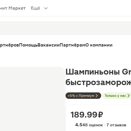
нит Маркет
Ещё
артнёров
Помощь
Вакансии
Партнёрам
О компании
Шампиньоны Gr
быстрозаморож
+5% с Премиум
Только у нас
189.99 ₽
4.5
48 оценок · 7 отзывов