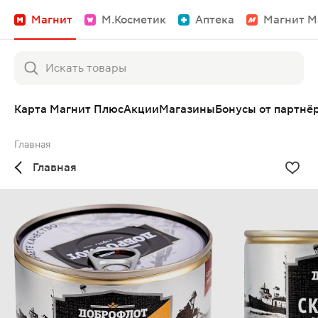
Магнит
М.Косметик
Аптека
Магнит М
Карта Магнит Плюс
Акции
Магазины
Бонусы от партнё
Главная
Главная