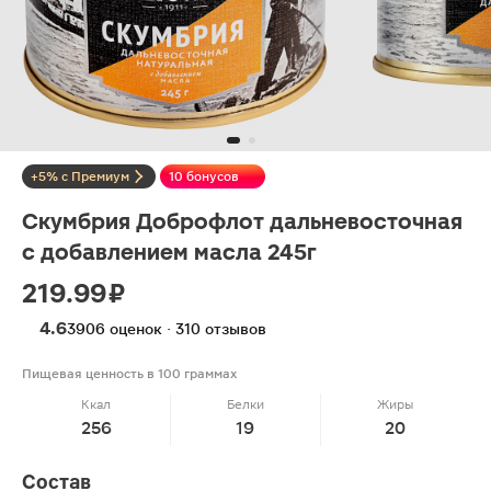
+5% с Премиум
10 бонусов
Скумбрия Доброфлот дальневосточная
с добавлением масла 245г
219.99 ₽
4.6
3906 оценок · 310 отзывов
Пищевая ценность в 100 граммах
Ккал
Белки
Жиры
256
19
20
Состав