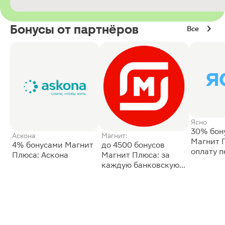
Бонусы от партнёров
Все
Ясно
30% бон
Аскона
Магнит:
Магнит 
4% бонусами Магнит
до 4500 бонусов
оплату 
Плюса: Аскона
Магнит Плюса: за
сессии: 
каждую банковскую
карту