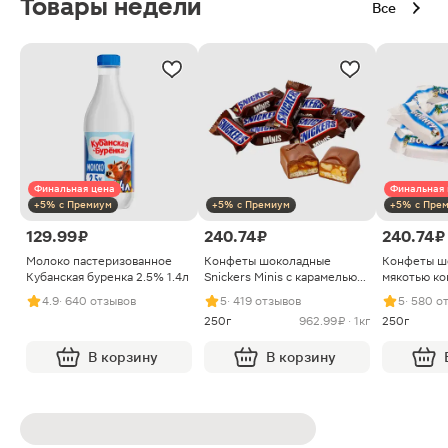
Товары недели
Все
Финальная цена
Финальная 
+5% с Премиум
+5% с Премиум
+5% с Пре
129.99 ₽
240.74 ₽
240.74 ₽
Молоко пастеризованное
Конфеты шоколадные
Конфеты ш
Кубанская буренка 2.5% 1.4л
Snickers Minis с карамелью
мякотью ко
арахисом и нугой
4.9
· 640 отзывов
5
· 419 отзывов
5
· 580 о
250г
962.99 ₽ · 1кг
250г
В корзину
В корзину