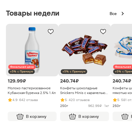
Товары недели
Все
Финальная цена
Финальная 
+5% с Премиум
+5% с Премиум
+5% с Пре
129.99 ₽
240.74 ₽
240.74 ₽
Молоко пастеризованное
Конфеты шоколадные
Конфеты ш
Кубанская буренка 2.5% 1.4л
Snickers Minis с карамелью
мякотью ко
арахисом и нугой
4.9
· 642 отзыва
5
· 420 отзывов
5
· 581 о
250г
962.99 ₽ · 1кг
250г
В корзину
В корзину