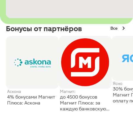
Бонусы от партнёров
Все
Ясно
30% бон
Аскона
Магнит:
Магнит 
4% бонусами Магнит
до 4500 бонусов
оплату 
Плюса: Аскона
Магнит Плюса: за
сессии: 
каждую банковскую
карту