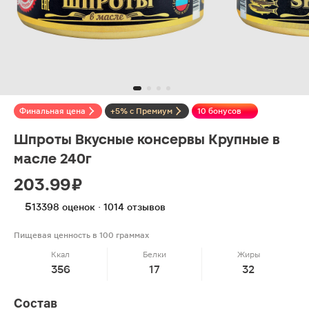
Финальная цена
+5% с Премиум
10 бонусов
Шпроты Вкусные консервы Крупные в
масле 240г
203.99 ₽
5
13398 оценок · 1014 отзывов
Пищевая ценность в 100 граммах
Ккал
Белки
Жиры
356
17
32
Состав