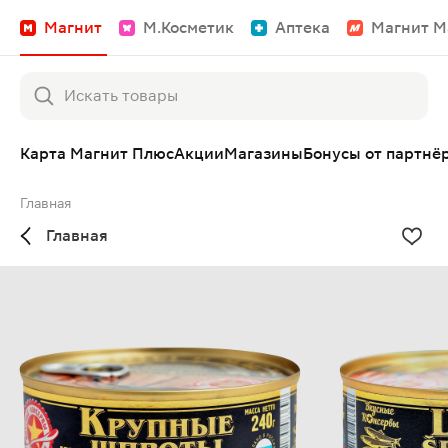
Магнит
М.Косметик
Аптека
Магнит М
Карта Магнит Плюс
Акции
Магазины
Бонусы от партнё
Главная
Главная