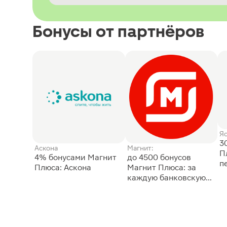
Бонусы от партнёров
Я
3
Аскона
Магнит:
П
4% бонусами Магнит
до 4500 бонусов
п
Плюса: Аскона
Магнит Плюса: за
каждую банковскую
карту