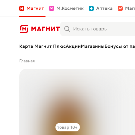
Магнит
М.Косметик
Аптека
Маг
Карта Магнит Плюс
Акции
Магазины
Бонусы от п
Главная
товар 18+