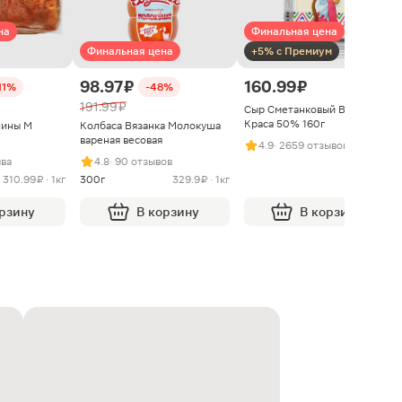
на
Финальная цена
Финальная цена
+5% с Премиум
98.97 ₽
160.99 ₽
11%
-48%
191.99 ₽
Сыр Сметанковый Варвара
Краса 50% 160г
нины М
Колбаса Вязанка Молокуша
вареная весовая
4.9
· 2659 отзывов
ыва
4.8
· 90 отзывов
310.99 ₽ · 1кг
300г
329.9 ₽ · 1кг
орзину
В корзину
В корзину