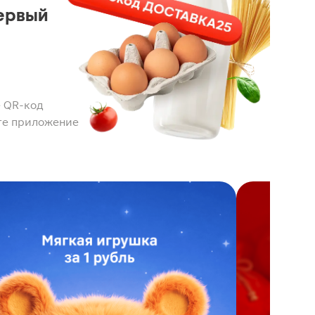
ервый
 QR-код
те приложение