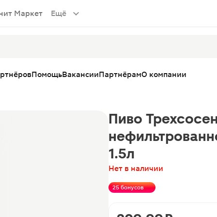
нит Маркет
Ещё
артнёров
Помощь
Вакансии
Партнёрам
О компании
Пиво Трехсосен
нефильтрованн
1.5л
Нет в наличии
25 бонусов