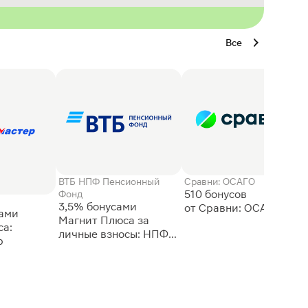
Все
ВТБ НПФ Пенсионный
Сравни: ОСАГО
510 бонусов
Фонд
3,5% бонусами
сами
Магнит Плюса за
а:
личные взносы: НПФ
р
ВТБ