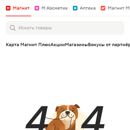
Магнит
М.Косметик
Аптека
Магнит М
Карта Магнит Плюс
Акции
Магазины
Бонусы от партнё