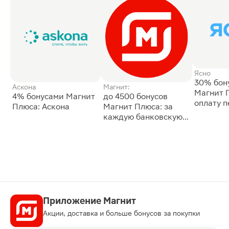
Ясно
30% бон
Аскона
Магнит:
Магнит 
4% бонусами Магнит
до 4500 бонусов
оплату 
Плюса: Аскона
Магнит Плюса: за
сессии: 
каждую банковскую
карту
Приложение Магнит
Акции, доставка и больше бонусов за покупки