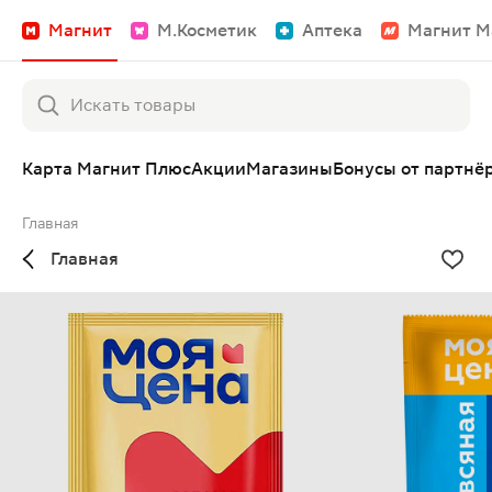
Магнит
М.Косметик
Аптека
Магнит М
Карта Магнит Плюс
Акции
Магазины
Бонусы от партнё
Главная
Главная