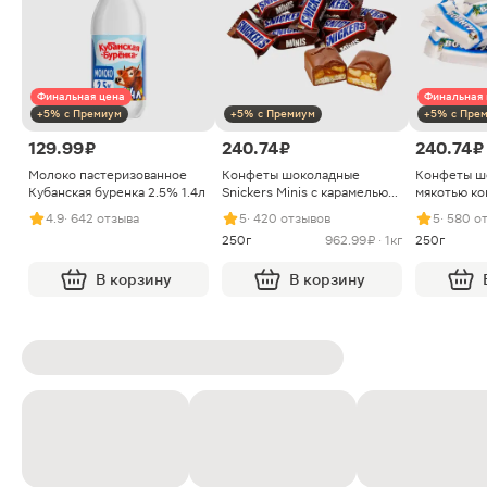
Финальная цена
Финальная 
+5% с Премиум
+5% с Премиум
+5% с Пре
129.99 ₽
240.74 ₽
240.74 ₽
Молоко пастеризованное
Конфеты шоколадные
Конфеты ш
Кубанская буренка 2.5% 1.4л
Snickers Minis с карамелью
мякотью ко
арахисом и нугой
4.9
· 642 отзыва
5
· 420 отзывов
5
· 580 о
250г
962.99 ₽ · 1кг
250г
В корзину
В корзину