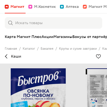
Магнит
М.Косметик
Аптека
Магнит М
Карта Магнит Плюс
Акции
Магазины
Бонусы от партнё
Главная
/
Каталог
/
Бакалея
/
Крупы и сухие завтраки
/
Ка
Каши