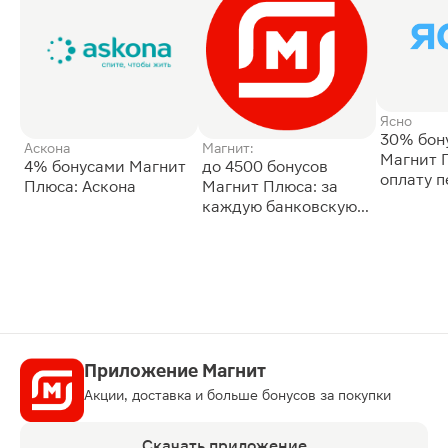
Ясно
30% бон
Аскона
Магнит:
Магнит 
4% бонусами Магнит
до 4500 бонусов
оплату 
Плюса: Аскона
Магнит Плюса: за
сессии: 
каждую банковскую
карту
Приложение Магнит
Акции, доставка и больше бонусов за покупки
Скачать приложение