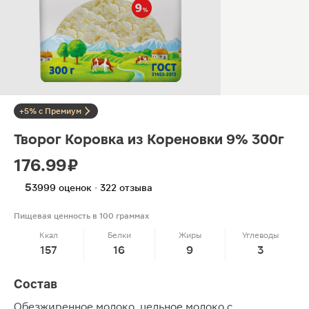
+5% с Премиум
Творог Коровка из Кореновки 9% 300г
176.99 ₽
5
3999 оценок · 322 отзыва
Пищевая ценность в 100 граммах
Ккал
Белки
Жиры
Углеводы
157
16
9
3
Состав
Обезжиренное молоко, цельное молоко с