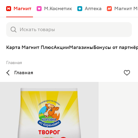
Магнит
М.Косметик
Аптека
Магнит М
Карта Магнит Плюс
Акции
Магазины
Бонусы от партнё
Главная
Главная