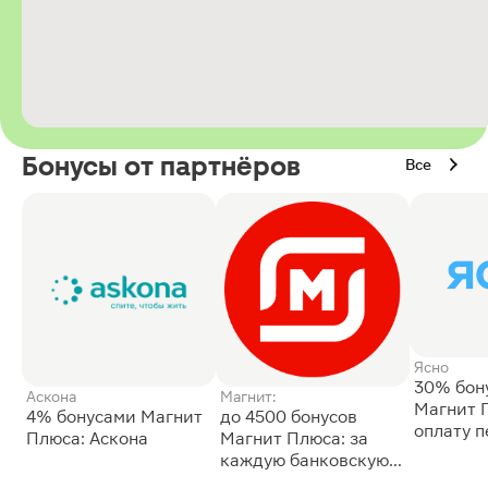
Бонусы от партнёров
Все
Ясно
30% бон
Аскона
Магнит:
Магнит 
4% бонусами Магнит
до 4500 бонусов
оплату 
Плюса: Аскона
Магнит Плюса: за
сессии: 
каждую банковскую
карту