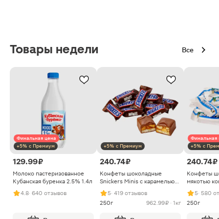
Товары недели
Все
Финальная цена
Финальная 
+5% с Премиум
+5% с Премиум
+5% с Пре
129.99 ₽
240.74 ₽
240.74 ₽
Молоко пастеризованное
Конфеты шоколадные
Конфеты ш
Кубанская буренка 2.5% 1.4л
Snickers Minis с карамелью
мякотью ко
арахисом и нугой
4.8
· 640 отзывов
5
· 419 отзывов
5
· 580 о
250г
962.99 ₽ · 1кг
250г