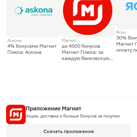
Ясно
30% бон
Аскона
Магнит:
Магнит 
4% бонусами Магнит
до 4500 бонусов
оплату 
Плюса: Аскона
Магнит Плюса: за
сессии: 
каждую банковскую
карту
Приложение Магнит
Акции, доставка и больше бонусов за покупки
Скачать приложение