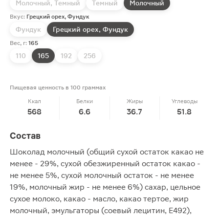
Молочный, Темный
Темный
Молочный
Вкус:
Грецкий орех, Фундук
Фундук
Грецкий орех, Фундук
Вес, г:
165
110
165
192
256
Пищевая ценность в 100 граммах
Ккал
Белки
Жиры
Углеводы
568
6.6
36.7
51.8
Состав
Шоколад молочный (общий сухой остаток какао не
менее - 29%, сухой обезжиренный остаток какао -
не менее 5%, сухой молочный остаток - не менее
19%, молочный жир - не менее 6%) сахар, цельное
сухое молоко, какао - масло, какао тертое, жир
молочный, эмульгаторы (соевый лецитин, Е492),