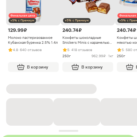
Финальная цена
Финальная 
+5% с Премиум
+5% с Премиум
+5% с Пре
129.99 ₽
240.74 ₽
240.74 ₽
Молоко пастеризованное
Конфеты шоколадные
Конфеты ш
Кубанская буренка 2.5% 1.4л
Snickers Minis с карамелью
мякотью ко
арахисом и нугой
4.8
· 640 отзывов
5
· 418 отзывов
5
· 580 о
250г
962.99 ₽ · 1кг
250г
В корзину
В корзину