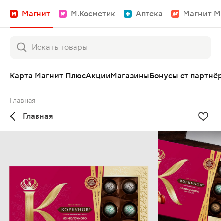
Магнит
М.Косметик
Аптека
Магнит М
Карта Магнит Плюс
Акции
Магазины
Бонусы от партнё
Главная
Главная