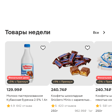
Товары недели
Все
Финальная цена
Финальная 
+5% с Премиум
+5% с Премиум
+5% с Пре
129.99 ₽
240.74 ₽
240.74 ₽
Молоко пастеризованное
Конфеты шоколадные
Конфеты ш
Кубанская буренка 2.5% 1.4л
Snickers Minis с карамелью
мякотью ко
арахисом и нугой
4.9
· 642 отзыва
5
· 420 отзывов
5
· 581 о
250г
962.99 ₽ · 1кг
250г