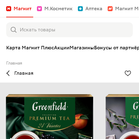
Магнит
М.Косметик
Аптека
Магнит М
Карта Магнит Плюс
Акции
Магазины
Бонусы от партнё
Главная
Главная