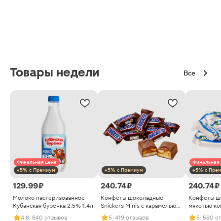
Товары недели
Все
Финальная цена
Финальная 
+5% с Премиум
+5% с Премиум
+5% с Пре
129.99 ₽
240.74 ₽
240.74 ₽
Молоко пастеризованное
Конфеты шоколадные
Конфеты ш
Кубанская буренка 2.5% 1.4л
Snickers Minis с карамелью
мякотью ко
арахисом и нугой
4.8
· 640 отзывов
5
· 419 отзывов
5
· 580 о