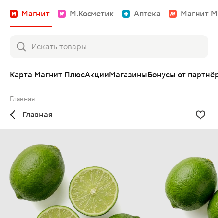
Магнит
М.Косметик
Аптека
Магнит М
Карта Магнит Плюс
Акции
Магазины
Бонусы от партнё
Главная
Главная