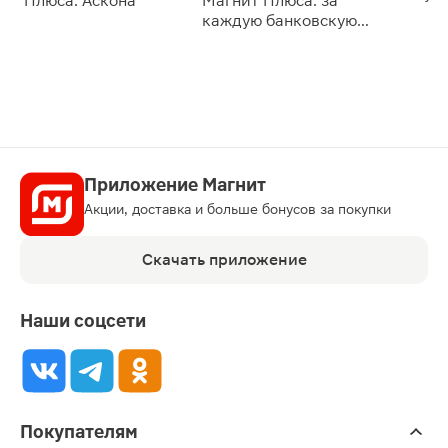
Плюса: Аскона
Магнит Плюса: за
сессии: 
каждую банковскую
карту
Приложение Магнит
Акции, доставка и больше бонусов за покупки
Скачать приложение
Наши соцсети
Покупателям