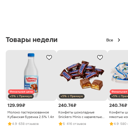
Товары недели
Все
Финальная цена
Финальная 
+5% с Премиум
+5% с Премиум
+5% с Пре
129.99 ₽
240.74 ₽
240.74 ₽
Молоко пастеризованное
Конфеты шоколадные
Конфеты ш
Кубанская буренка 2.5% 1.4л
Snickers Minis с карамелью
мякотью ко
арахисом и нугой
4.9
· 638 отзывов
5
· 416 отзывов
4.9
· 580