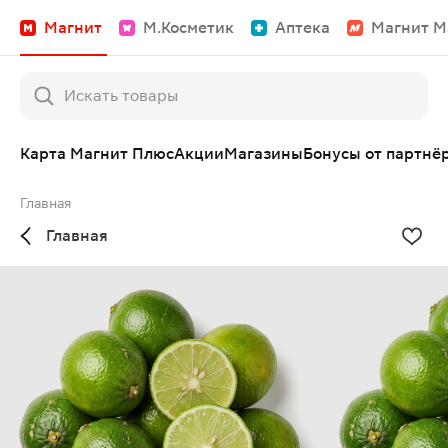
Магнит
М.Косметик
Аптека
Магнит М
Карта Магнит Плюс
Акции
Магазины
Бонусы от партнё
Главная
Главная