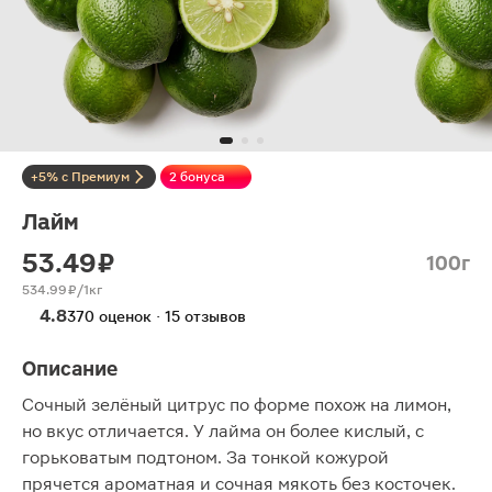
+5% с Премиум
2 бонуса
Лайм
53.49 ₽
100г
534.99 ₽/1кг
4.8
370 оценок · 15 отзывов
Описание
Сочный зелёный цитрус по форме похож на лимон,
но вкус отличается. У лайма он более кислый, с
горьковатым подтоном. За тонкой кожурой
прячется ароматная и сочная мякоть без косточек.