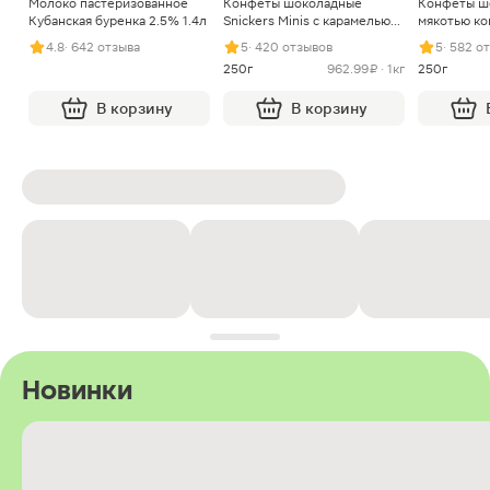
Молоко пастеризованное
Конфеты шоколадные
Конфеты ш
Кубанская буренка 2.5% 1.4л
Snickers Minis с карамелью
мякотью ко
арахисом и нугой
4.8
· 642 отзыва
5
· 420 отзывов
5
· 582 о
250г
962.99 ₽ · 1кг
250г
В корзину
В корзину
Новинки