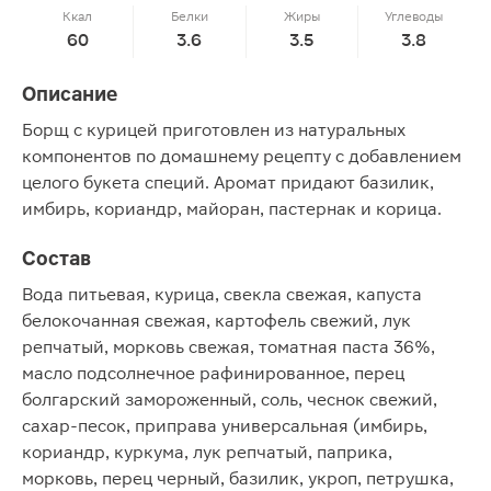
Ккал
Белки
Жиры
Углеводы
60
3.6
3.5
3.8
Описание
Борщ с курицей приготовлен из натуральных
компонентов по домашнему рецепту с добавлением
целого букета специй. Аромат придают базилик,
имбирь, кориандр, майоран, пастернак и корица.
Состав
Вода питьевая, курица, свекла свежая, капуста
белокочанная свежая, картофель свежий, лук
репчатый, морковь свежая, томатная паста 36%,
масло подсолнечное рафинированное, перец
болгарский замороженный, соль, чеснок свежий,
сахар-песок, приправа универсальная (имбирь,
кориандр, куркума, лук репчатый, паприка,
морковь, перец черный, базилик, укроп, петрушка,