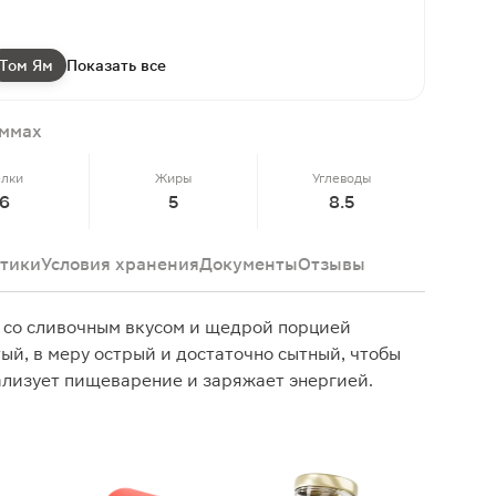
Том Ям
Показать все
аммах
елки
Жиры
Углеводы
6
5
8.5
тики
Условия хранения
Документы
Отзывы
 со сливочным вкусом и щедрой порцией
ый, в меру острый и достаточно сытный, чтобы
ализует пищеварение и заряжает энергией.