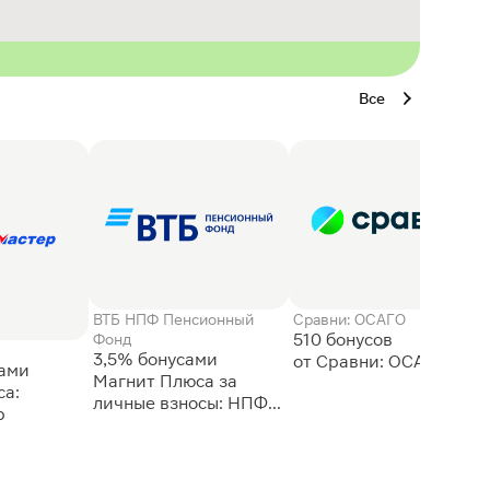
Все
ВТБ НПФ Пенсионный
Сравни: ОСАГО
510 бонусов
Фонд
3,5% бонусами
сами
Магнит Плюса за
а:
личные взносы: НПФ
р
ВТБ