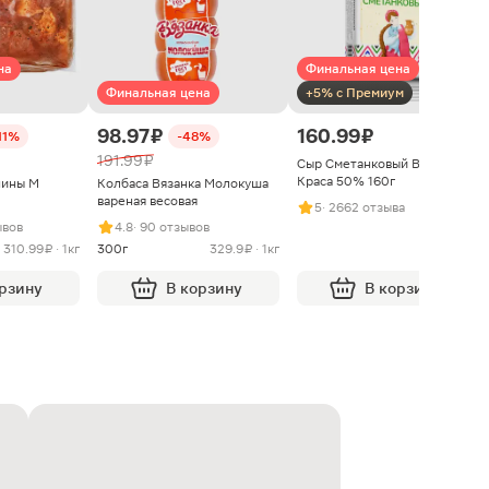
на
Финальная цена
Финальная цена
+5% с Премиум
98.97 ₽
160.99 ₽
11%
-48%
191.99 ₽
Сыр Сметанковый Варвара
Краса 50% 160г
нины М
Колбаса Вязанка Молокуша
вареная весовая
5
· 2662 отзыва
ывов
4.8
· 90 отзывов
310.99 ₽ · 1кг
300г
329.9 ₽ · 1кг
орзину
В корзину
В корзину