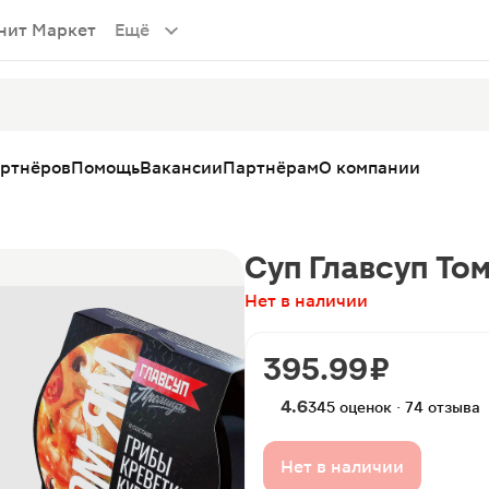
нит Маркет
Ещё
артнёров
Помощь
Вакансии
Партнёрам
О компании
Суп Главсуп То
Нет в наличии
395.99 ₽
4.6
345 оценок · 74 отзыва
Нет в наличии