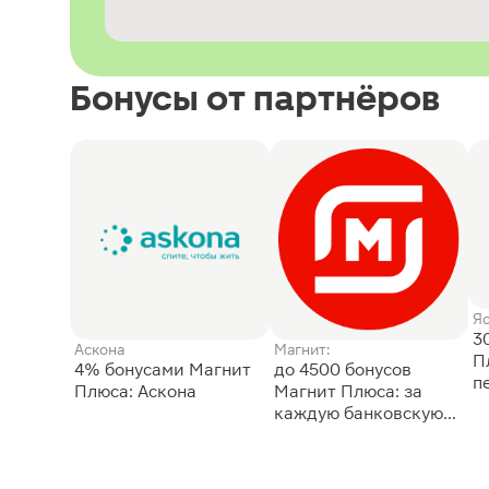
Бонусы от партнёров
Я
3
Аскона
Магнит:
П
4% бонусами Магнит
до 4500 бонусов
п
Плюса: Аскона
Магнит Плюса: за
каждую банковскую
карту