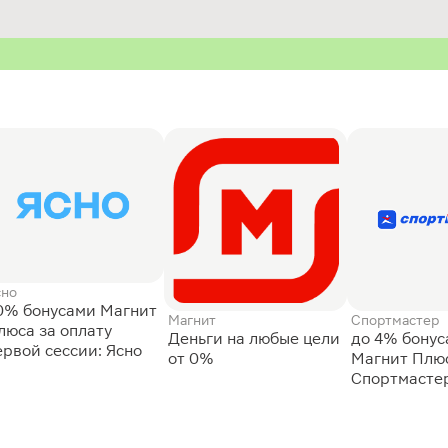
сно
0% бонусами Магнит
Магнит
Спортмастер
люса за оплату
Деньги на любые цели
до 4% бону
ервой сессии: Ясно
от 0%
Магнит Плюс
Спортмасте