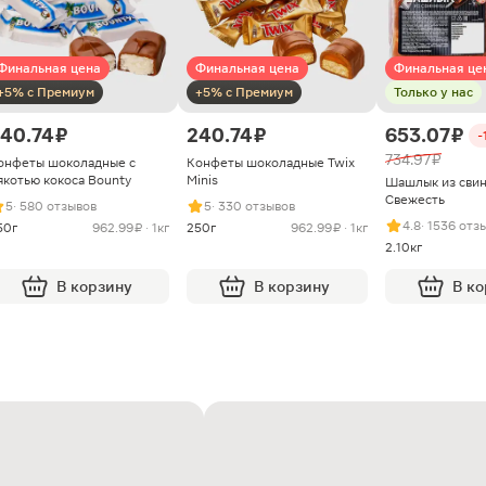
Финальная цена
Финальная цена
Финальная це
+5% с Премиум
+5% с Премиум
Только у нас
40.74 ₽
240.74 ₽
653.07 ₽
-
734.97 ₽
онфеты шоколадные с
Конфеты шоколадные Twix
якотью кокоса Bounty
Minis
Шашлык из сви
Свежесть
5
· 580 отзывов
5
· 330 отзывов
4.8
· 1536 отз
50г
962.99 ₽ · 1кг
250г
962.99 ₽ · 1кг
2.10кг
В корзину
В корзину
В к