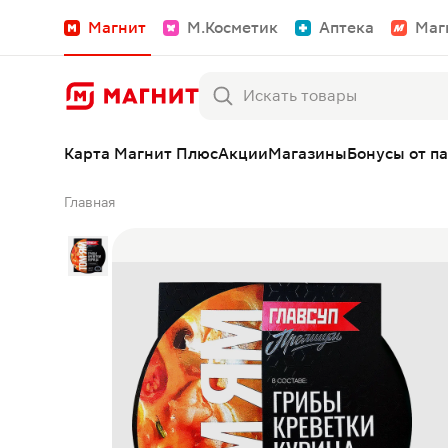
Магнит
М.Косметик
Аптека
Маг
Карта Магнит Плюс
Акции
Магазины
Бонусы от п
Главная