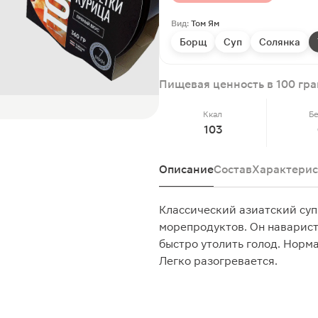
Вид:
Том Ям
Борщ
Суп
Солянка
Пищевая ценность в 100 гр
Ккал
Б
103
Описание
Состав
Характерис
Классический азиатский суп
морепродуктов. Он наварист
быстро утолить голод. Норм
Легко разогревается.