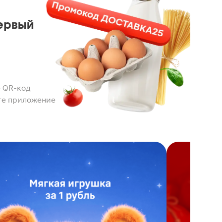
ервый
 QR-код
те приложение