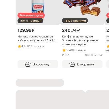
Финальная цена
+5% с Премиум
+5% с Премиум
129.99 ₽
240.74 ₽
2
Молоко пастеризованное
Конфеты шоколадные
К
Кубанская буренка 2.5% 1.4л
Snickers Minis с карамелью
м
арахисом и нугой
4.8
· 639 отзывов
5
· 418 отзывов
2
250г
962.99 ₽ · 1кг
В корзину
В корзину