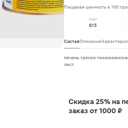
Пищевая ценность в 100 гр
Ккал
613
Состав
Описание
Характерис
печень трески тихоокеанская
лист
Скидка 25% на п
заказ от 1000 ₽