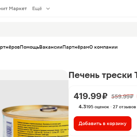
нит Маркет
Ещё
артнёров
Помощь
Вакансии
Партнёрам
О компании
Печень трески Т
419.99 ₽
559.99 ₽
4.3
195 оценок · 27 отзывов
Добавить в корзину