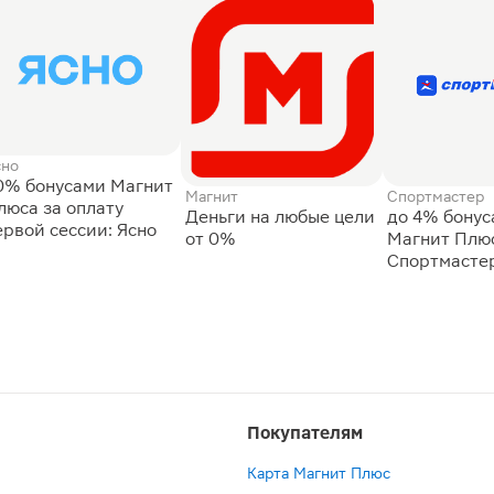
сно
0% бонусами Магнит
Магнит
Спортмастер
люса за оплату
Деньги на любые цели
до 4% бону
ервой сессии: Ясно
от 0%
Магнит Плюс
Спортмасте
Покупателям
Карта Магнит Плюс