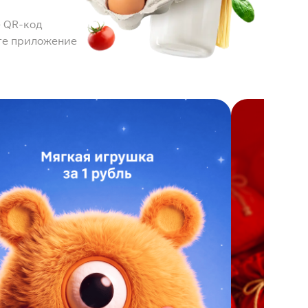
 QR-код
те приложение