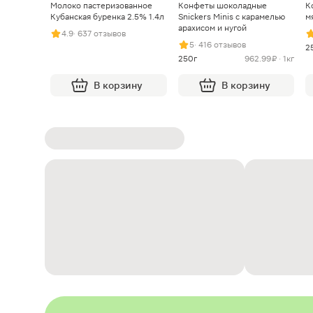
Молоко пастеризованное
Конфеты шоколадные
К
Кубанская буренка 2.5% 1.4л
Snickers Minis с карамелью
м
арахисом и нугой
4.9
· 637 отзывов
5
· 416 отзывов
2
250г
962.99 ₽ · 1кг
В корзину
В корзину