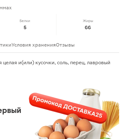
аммах
Белки
Жиры
5
66
тики
Условия хранения
Отзывы
 целая и(или) кусочки, соль, перец, лавровый
ервый