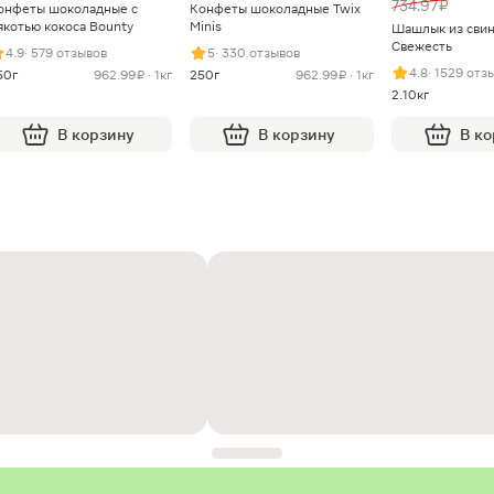
734.97 ₽
онфеты шоколадные с
Конфеты шоколадные Twix
якотью кокоса Bounty
Minis
Шашлык из сви
Свежесть
4.9
· 579 отзывов
5
· 330 отзывов
4.8
· 1529 отз
50г
962.99 ₽ · 1кг
250г
962.99 ₽ · 1кг
2.10кг
В корзину
В корзину
В к