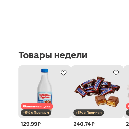
Товары недели
Финальная цена
+5% с Премиум
+5% с Премиум
129.99 ₽
240.74 ₽
2