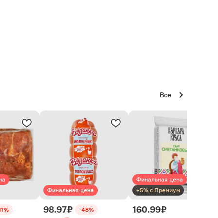
Все
на
Финальная цена
Финальная цена
+5% с Премиум
98.97 ₽
160.99 ₽
11%
-48%