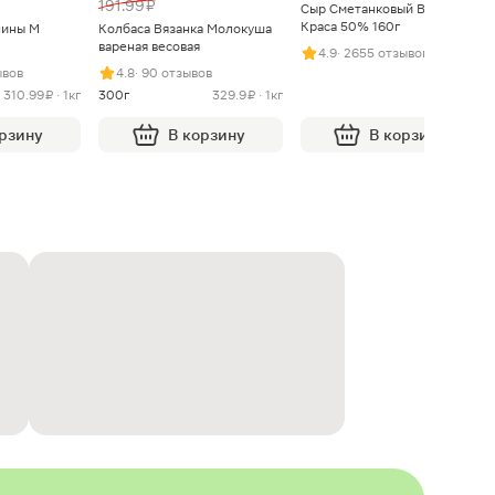
191.99 ₽
Сыр Сметанковый Варвара
Краса 50% 160г
нины М
Колбаса Вязанка Молокуша
вареная весовая
4.9
· 2655 отзывов
ывов
4.8
· 90 отзывов
310.99 ₽ · 1кг
300г
329.9 ₽ · 1кг
орзину
В корзину
В корзину