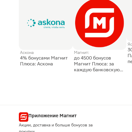
Я
3
Аскона
Магнит:
П
4% бонусами Магнит
до 4500 бонусов
п
Плюса: Аскона
Магнит Плюса: за
каждую банковскую
карту
Приложение Магнит
Акции, доставка и больше бонусов за
покупки