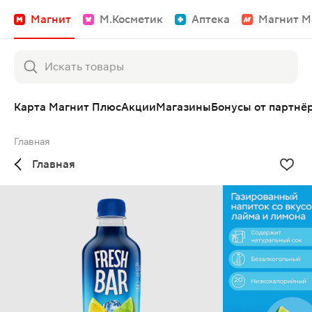
Магнит
М.Косметик
Аптека
Магнит М
Карта Магнит Плюс
Акции
Магазины
Бонусы от партнё
Главная
Главная