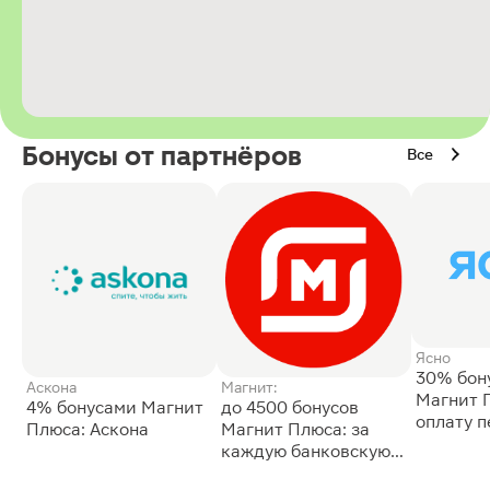
Бонусы от партнёров
Все
Ясно
30% бон
Аскона
Магнит:
Магнит 
4% бонусами Магнит
до 4500 бонусов
оплату 
Плюса: Аскона
Магнит Плюса: за
сессии: 
каждую банковскую
карту