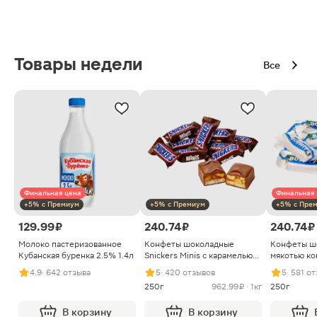
Товары недели
Все
Финальная цена
Финальная 
+5% с Премиум
+5% с Премиум
+5% с Пре
129.99 ₽
240.74 ₽
240.74 ₽
Молоко пастеризованное
Конфеты шоколадные
Конфеты ш
Кубанская буренка 2.5% 1.4л
Snickers Minis с карамелью
мякотью ко
арахисом и нугой
4.9
· 642 отзыва
5
· 420 отзывов
5
· 581 о
250г
962.99 ₽ · 1кг
250г
В корзину
В корзину