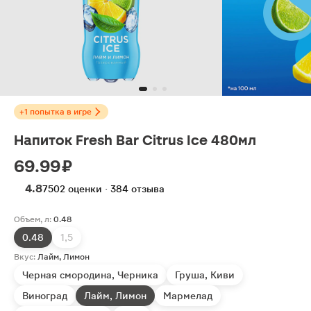
+1 попытка в игре
Напиток Fresh Bar Citrus Ice 480мл
69.99 ₽
4.8
7502 оценки · 384 отзыва
Объем, л:
0.48
0.48
1,5
Вкус:
Лайм, Лимон
Черная смородина, Черника
Груша, Киви
Виноград
Лайм, Лимон
Мармелад