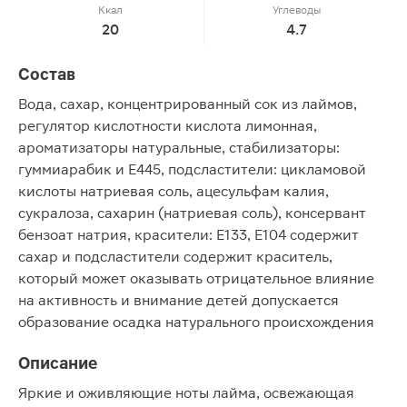
Ккал
Углеводы
20
4.7
Состав
Вода, сахар, концентрированный сок из лаймов,
регулятор кислотности кислота лимонная,
ароматизаторы натуральные, стабилизаторы:
гуммиарабик и Е445, подсластители: цикламовой
кислоты натриевая соль, ацесульфам калия,
сукралоза, сахарин (натриевая соль), консервант
бензоат натрия, красители: Е133, Е104 содержит
сахар и подсластители содержит краситель,
который может оказывать отрицательное влияние
на активность и внимание детей допускается
образование осадка натурального происхождения
Описание
Яркие и оживляющие ноты лайма, освежающая