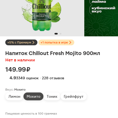
+5% с Премиум
+1 попытка в игре
Напиток Chillout Fresh Mojito 900мл
Нет в наличии
149.99 ₽
4.9
3349 оценок · 228 отзывов
Вкус:
Мохито
Лимон
Мохито
Тоник
Грейпфрут
Пищевая ценность в 100 граммах