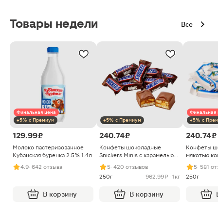
Товары недели
Все
Финальная цена
Финальная 
+5% с Премиум
+5% с Премиум
+5% с Пре
129.99 ₽
240.74 ₽
240.74 ₽
Молоко пастеризованное
Конфеты шоколадные
Конфеты ш
Кубанская буренка 2.5% 1.4л
Snickers Minis с карамелью
мякотью ко
арахисом и нугой
4.9
· 642 отзыва
5
· 420 отзывов
5
· 581 о
250г
962.99 ₽ · 1кг
250г
В корзину
В корзину