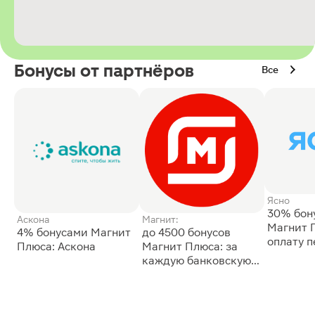
Бонусы от партнёров
Все
Ясно
30% бон
Аскона
Магнит:
Магнит 
4% бонусами Магнит
до 4500 бонусов
оплату 
Плюса: Аскона
Магнит Плюса: за
сессии: 
каждую банковскую
карту