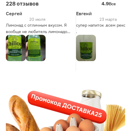
228 отзывов
4.9
Все
Сергей
Евгенй
20 июля
23 марта
Лимонад с отличным вкусом. Я
супер напиток .всем реком
вообще не любитель лимонадов,
.
но этот зашёл.