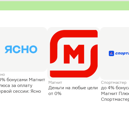
сно
0% бонусами Магнит
Магнит
Спортмастер
люса за оплату
Деньги на любые цели
до 4% бону
ервой сессии: Ясно
от 0%
Магнит Плюс
Спортмасте