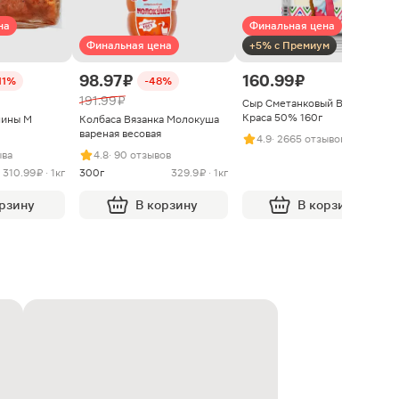
на
Финальная цена
Финальная цена
+5% с Премиум
98.97 ₽
160.99 ₽
11%
-48%
191.99 ₽
Сыр Сметанковый Варвара
Краса 50% 160г
нины М
Колбаса Вязанка Молокуша
вареная весовая
4.9
· 2665 отзывов
ыва
4.8
· 90 отзывов
310.99 ₽ · 1кг
300г
329.9 ₽ · 1кг
орзину
В корзину
В корзину