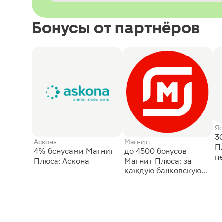
Бонусы от партнёров
Я
3
Аскона
Магнит:
П
4% бонусами Магнит
до 4500 бонусов
п
Плюса: Аскона
Магнит Плюса: за
каждую банковскую
карту