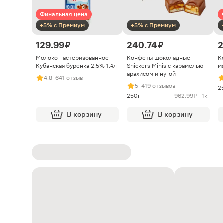
Финальная цена
+5% с Премиум
+5% с Премиум
129.99 ₽
240.74 ₽
2
Молоко пастеризованное
Конфеты шоколадные
К
Кубанская буренка 2.5% 1.4л
Snickers Minis с карамелью
м
арахисом и нугой
4.8
· 641 отзыв
5
· 419 отзывов
2
250г
962.99 ₽ · 1кг
В корзину
В корзину