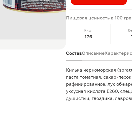
Пищевая ценность в 100 гр
Ккал
Б
176
Состав
Описание
Характерис
Килька черноморская (spratt
паста томатная, сахар-песо
рафинированное, лук обжаре
уксусная кислота Е260, спе
душистый, гвоздика, лавров