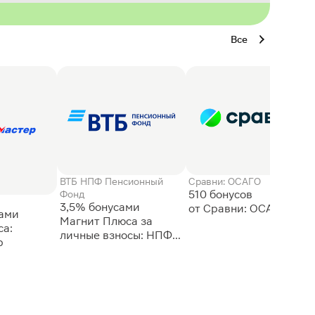
Все
ВТБ НПФ Пенсионный
Сравни: ОСАГО
510 бонусов
Фонд
3,5% бонусами
сами
Магнит Плюса за
а:
личные взносы: НПФ
р
ВТБ