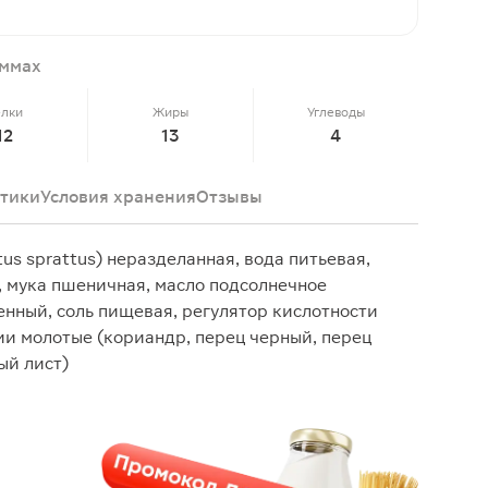
аммах
елки
Жиры
Углеводы
12
13
4
тики
Условия хранения
Отзывы
us sprattus) неразделанная, вода питьевая,
к, мука пшеничная, масло подсолнечное
нный, соль пищевая, регулятор кислотности
ции молотые (кориандр, перец черный, перец
ый лист)