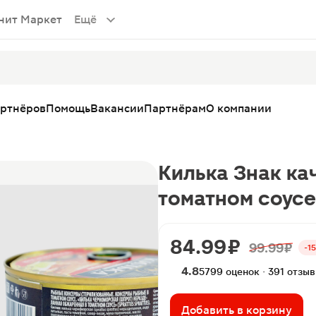
нит Маркет
Ещё
артнёров
Помощь
Вакансии
Партнёрам
О компании
Килька Знак ка
томатном соусе
84.99 ₽
99.99 ₽
-1
4.8
5799 оценок · 391 отзыв
Добавить в корзину