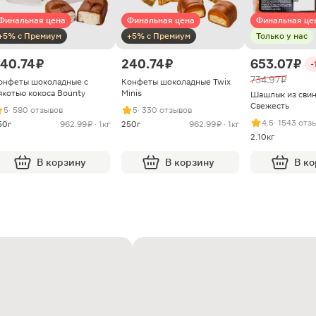
Финальная цена
Финальная цена
Финальная це
+5% с Премиум
+5% с Премиум
Только у нас
40.74 ₽
240.74 ₽
653.07 ₽
-
734.97 ₽
онфеты шоколадные с
Конфеты шоколадные Twix
якотью кокоса Bounty
Minis
Шашлык из сви
Свежесть
5
· 580 отзывов
5
· 330 отзывов
4.5
· 1543 отз
50г
962.99 ₽ · 1кг
250г
962.99 ₽ · 1кг
2.10кг
В корзину
В корзину
В к