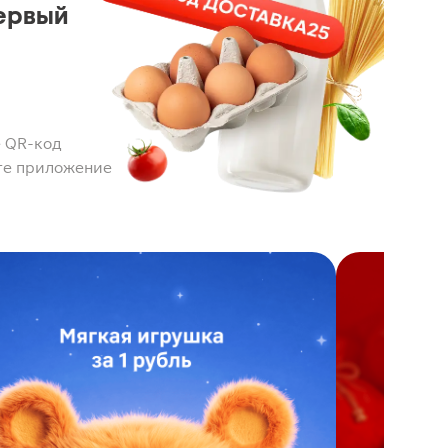
ервый
 QR-код
те приложение