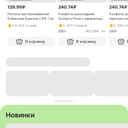
129.99 ₽
240.74 ₽
240.74 ₽
Молоко пастеризованное
Конфеты шоколадные
Конфеты ш
Кубанская буренка 2.5% 1.4л
Snickers Minis с карамелью
мякотью ко
арахисом и нугой
4.8
· 642 отзыва
5
· 420 отзывов
5
· 582 о
250г
962.99 ₽ · 1кг
250г
В корзину
В корзину
Новинки