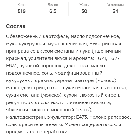
Ккал
Белки
Жиры
Углеводы
519
6.3
30
54
Состав
Обезвоженный картофель, масло подсолнечное,
мука кукурузная, мука пшеничная, мука рисовая,
приправа со вкусом сметаны и лука (пшеничный
крахмал, усилители вкуса и аромата: Е621, E627,
E631; луковый порошок, декстроза, масло
подсолнечное, соль, модифицированный
кукурузный крахмал, ароматизаторы (молоко),
мальтодекстрин, сахар, сухая молочная сыворотка,
сухая сметана (молоко), сухой глюкозный сироп,
регуляторы кислотности: лимонная кислота,
яблочная кислота; молочный белок),
мальтодекстрин, эмульгатор: Е473, молоко рапсовое,
соль, краситель: аннато. Может содержать сою и
продукты ее переработки