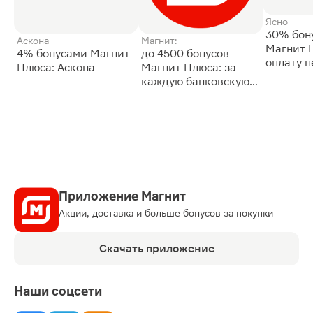
Ясно
30% бон
Аскона
Магнит:
Магнит 
4% бонусами Магнит
до 4500 бонусов
оплату 
Плюса: Аскона
Магнит Плюса: за
сессии: 
каждую банковскую
карту
Приложение Магнит
Акции, доставка и больше бонусов за покупки
Скачать приложение
Наши соцсети