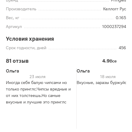
Бренд
Pringles
Производитель
Келлогг Рус
Вес, кг
0.165
Артикул
1000237294
Условия хранения
Срок годности, дней
456
81 отзыв
4.9
Все
Ольга
Ольга
23 июля
18 июля
Иногда себя балую чипсами но
Вкусные, заразы буржуйски
только принглс.Чипсы вредные и
от них толстеешь.Но самые
вкусные и лучшие это принглс