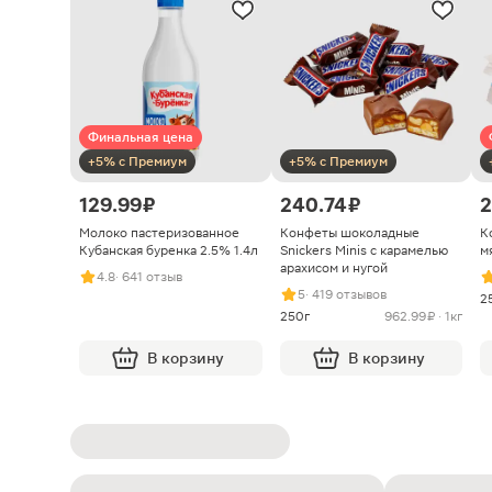
Финальная цена
+5% с Премиум
+5% с Премиум
129.99 ₽
240.74 ₽
2
Молоко пастеризованное
Конфеты шоколадные
К
Кубанская буренка 2.5% 1.4л
Snickers Minis с карамелью
м
арахисом и нугой
4.8
· 641 отзыв
5
· 419 отзывов
2
250г
962.99 ₽ · 1кг
В корзину
В корзину