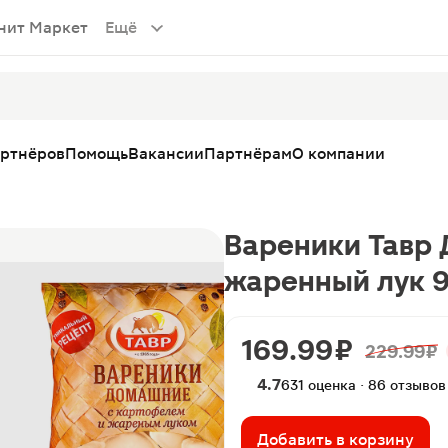
нит Маркет
Ещё
артнёров
Помощь
Вакансии
Партнёрам
О компании
Вареники Тавр
жаренный лук 
169.99 ₽
229.99 ₽
4.7
631 оценка · 86 отзывов
Добавить в корзину