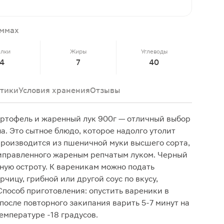
аммах
елки
Жиры
Углеводы
4
7
40
тики
Условия хранения
Отзывы
ртофель и жаренный лук 900г — отличный выбор
а. Это сытное блюдо, которое надолго утолит
 производится из пшеничной муки высшего сорта,
риправленного жареным репчатым луком. Черный
ную остроту. К вареникам можно подать
рчицу, грибной или другой соус по вкусу,
Способ приготовления: опустить вареники в
после повторного закипания варить 5-7 минут на
емпературе -18 градусов.