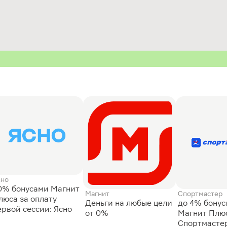
сно
0% бонусами Магнит
Магнит
Спортмастер
люса за оплату
Деньги на любые цели
до 4% бону
ервой сессии: Ясно
от 0%
Магнит Плюс
Спортмасте