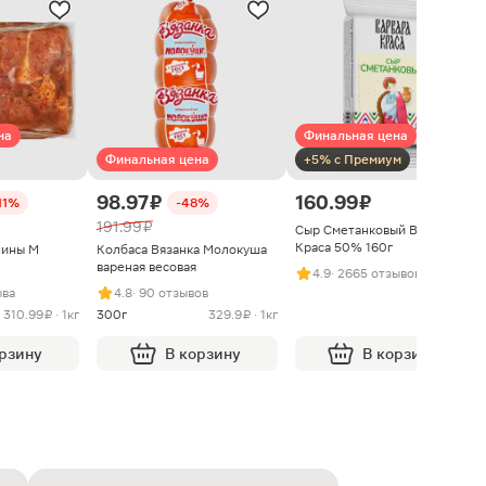
на
Финальная цена
Финальная цена
+5% с Премиум
98.97 ₽
160.99 ₽
11%
-48%
191.99 ₽
Сыр Сметанковый Варвара
Краса 50% 160г
нины М
Колбаса Вязанка Молокуша
вареная весовая
4.9
· 2665 отзывов
ыва
4.8
· 90 отзывов
310.99 ₽ · 1кг
300г
329.9 ₽ · 1кг
орзину
В корзину
В корзину