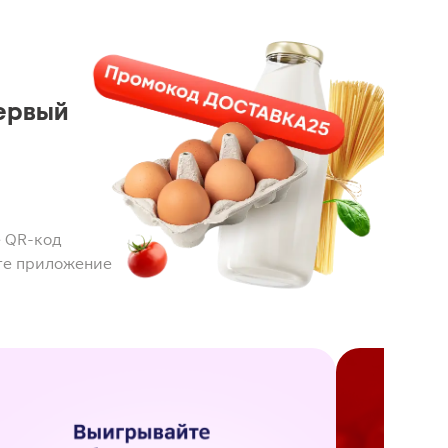
ервый
 QR-код
те приложение