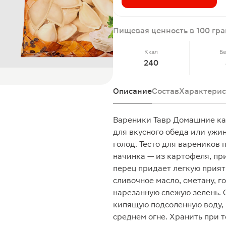
Пищевая ценность в 100 гр
Ккал
Б
240
Описание
Состав
Характерис
Вареники Тавр Домашние ка
для вкусного обеда или ужин
голод. Тесто для вареников
начинка — из картофеля, п
перец придает легкую прият
сливочное масло, сметану, го
нарезанную свежую зелень. 
кипящую подсоленную воду, 
среднем огне. Хранить при т