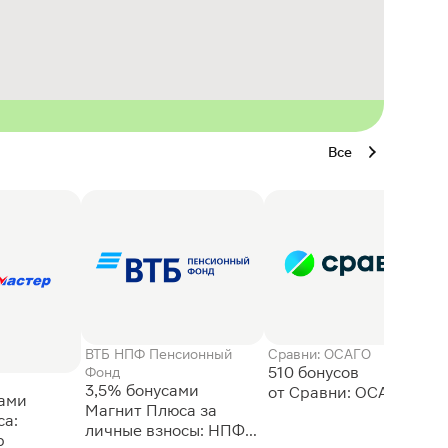
Все
ВТБ НПФ Пенсионный
Сравни: ОСАГО
510 бонусов
Фонд
3,5% бонусами
сами
Магнит Плюса за
а:
личные взносы: НПФ
р