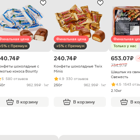
Финальная цена
Финальная цена
Финальная це
+5% с Премиум
+5% с Премиум
Только у нас
40.74 ₽
240.74 ₽
653.07 ₽
-
734.97 ₽
онфеты шоколадные с
Конфеты шоколадные Twix
якотью кокоса Bounty
Minis
Шашлык из сви
Свежесть
5
· 580 отзывов
4.9
· 330 отзывов
4.5
· 1543 отз
50г
962.99 ₽ · 1кг
250г
962.99 ₽ · 1кг
2.10кг
В корзину
В корзину
В к