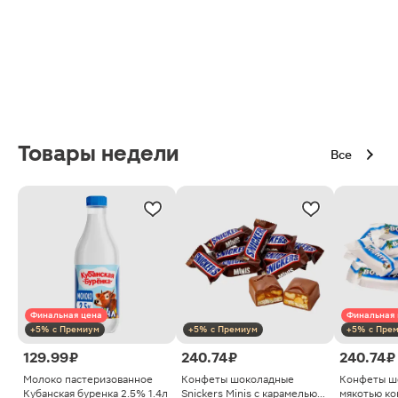
Товары недели
Все
Финальная цена
Финальная 
+5% с Премиум
+5% с Премиум
+5% с Пре
129.99 ₽
240.74 ₽
240.74 ₽
Молоко пастеризованное
Конфеты шоколадные
Конфеты ш
Кубанская буренка 2.5% 1.4л
Snickers Minis с карамелью
мякотью ко