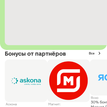
Бонусы от партнёров
Все
Ясно
30% бон
Аскона
Магнит:
Магнит 