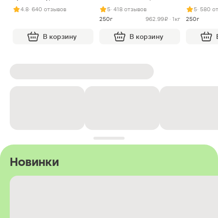
арахисом и нугой
4.8
· 640 отзывов
5
· 418 отзывов
5
· 580 о
250г
962.99 ₽ · 1кг
250г
В корзину
В корзину
Новинки