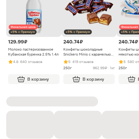
Финальная цена
Финальная 
+5% с Премиум
+5% с Премиум
+5% с Пре
129.99 ₽
240.74 ₽
240.74 ₽
Молоко пастеризованное
Конфеты шоколадные
Конфеты ш
Кубанская буренка 2.5% 1.4л
Snickers Minis с карамелью
мякотью ко
арахисом и нугой
4.8
· 640 отзывов
5
· 419 отзывов
5
· 580 о
250г
962.99 ₽ · 1кг
250г
В корзину
В корзину