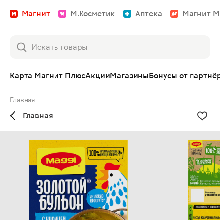
Магнит
М.Косметик
Аптека
Магнит М
Карта Магнит Плюс
Акции
Магазины
Бонусы от партнё
Главная
Главная