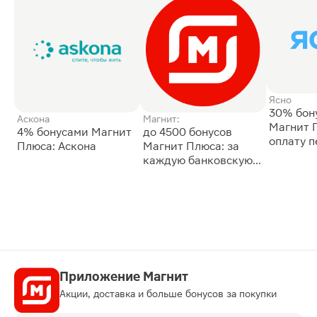
Ясно
30% бон
Аскона
Магнит:
Магнит 
4% бонусами Магнит
до 4500 бонусов
оплату 
Плюса: Аскона
Магнит Плюса: за
сессии: 
каждую банковскую
карту
Приложение Магнит
Акции, доставка и больше бонусов за покупки