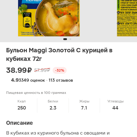
Бульон Maggi Золотой С курицей в
кубиках 72г
38.99 ₽
57.99 ₽
-32%
4.9
3349 оценок · 113 отзывов
Пищевая ценность в 100 граммах
Ккал
Белки
Жиры
Углеводы
250
2.3
7.1
44
Описание
В кубиках из куриного бульона с овощами и