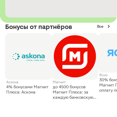
Бонусы от партнёров
Все
Ясно
30% бон
Аскона
Магнит:
Магнит 
4% бонусами Магнит
до 4500 бонусов
оплату 
Плюса: Аскона
Магнит Плюса: за
сессии: 
каждую банковскую
карту