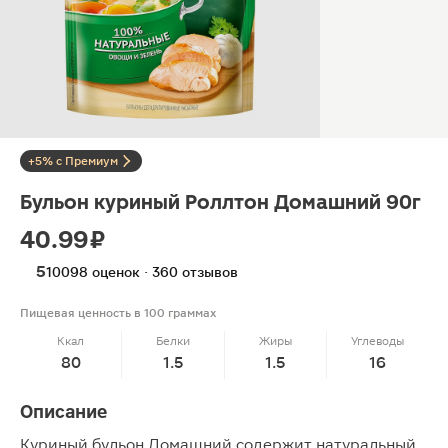
+5% с Премиум
Бульон куриный Роллтон Домашний 90г
40.99 ₽
5
10098 оценок · 360 отзывов
Пищевая ценность в 100 граммах
Ккал
Белки
Жиры
Углеводы
80
1.5
1.5
16
Описание
Куриный бульон Домашний содержит натуральный