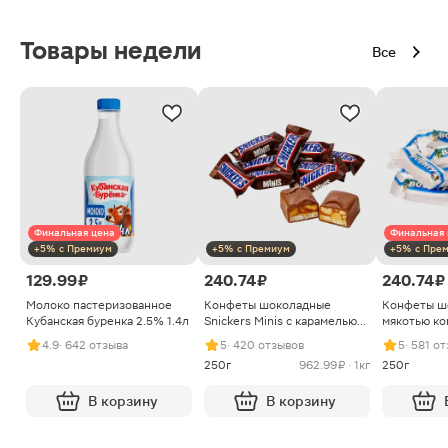
Товары недели
Все
Финальная цена
Финальная 
+5% с Премиум
+5% с Премиум
+5% с Пре
129.99 ₽
240.74 ₽
240.74 ₽
Молоко пастеризованное
Конфеты шоколадные
Конфеты ш
Кубанская буренка 2.5% 1.4л
Snickers Minis с карамелью
мякотью ко
арахисом и нугой
4.9
· 642 отзыва
5
· 420 отзывов
5
· 581 о
250г
962.99 ₽ · 1кг
250г
В корзину
В корзину