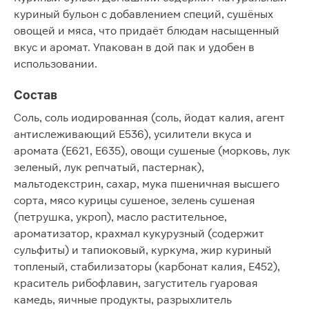
куриный бульон с добавлением специй, сушёных
овощей и мяса, что придаёт блюдам насыщенный
вкус и аромат. Упакован в дой пак и удобен в
использовании.
Состав
Соль, соль иодированная (соль, йодат калия, агент
антислеживающий Е536), усилители вкуса и
аромата (Е621, Е635), овощи сушеные (морковь, лук
зеленый, лук репчатый, пастернак),
мальтодекстрин, сахар, мука пшеничная высшего
сорта, мясо курицы сушеное, зелень сушеная
(петрушка, укроп), масло растительное,
ароматизатор, крахмал кукурузный (содержит
сульфиты) и тапиоковый, куркума, жир куриный
топленый, стабилизаторы (карбонат калия, Е452),
краситель рибофлавин, загуститель гуаровая
камедь, яичные продукты, разрыхлитель