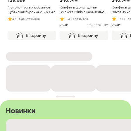
129.99 ₽
240.74 ₽
240.74 ₽
Молоко пастеризованное
Конфеты шоколадные
Конфеты ш
Кубанская буренка 2.5% 1.4л
Snickers Minis с карамелью
мякотью ко
арахисом и нугой
4.9
· 640 отзывов
5
· 419 отзывов
5
· 580 о
250г
962.99 ₽ · 1кг
250г
В корзину
В корзину
Новинки