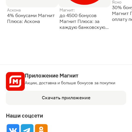
Ясно
30% бон
Аскона
Магнит:
Магнит 
4% бонусами Магнит
до 4500 бонусов
оплату 
Плюса: Аскона
Магнит Плюса: за
сессии: 
каждую банковскую
карту
Приложение Магнит
Акции, доставка и больше бонусов за покупки
Скачать приложение
Наши соцсети