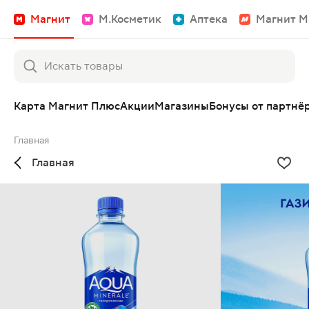
Магнит
М.Косметик
Аптека
Магнит М
Карта Магнит Плюс
Акции
Магазины
Бонусы от партнё
Главная
Главная