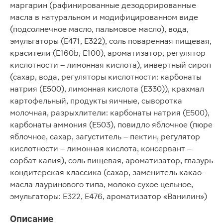
маргарин (рафинированные дезодорированные
масла в натуральном и модифицированном виде
(подсолнечное масло, пальмовое масло), вода,
эмульгаторы (Е471, Е322), соль поваренная пищевая,
красители (Е160b, Е100), ароматизатор, регулятор
кислотности – лимонная кислота), инвертный сироп
(сахар, вода, регуляторы кислотности: карбонаты
натрия (Е500), лимонная кислота (Е330)), крахмал
картофельный, продукты яичные, сыворотка
молочная, разрыхлители: карбонаты натрия (Е500),
карбонаты аммония (Е503), повидло яблочное (пюре
яблочное, сахар, загуститель – пектин, регулятор
кислотности – лимонная кислота, консервант –
сорбат калия), соль пищевая, ароматизатор, глазурь
кондитерская классика (сахар, заменитель какао-
масла лауринового типа, молоко сухое цельное,
эмульгаторы: Е322, Е476, ароматизатор «Ванилин»)
Описание