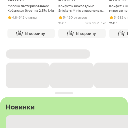
Молоко пастеризованное
Конфеты шоколадные
Конфеты ш
Кубанская буренка 2.5% 1.4л
Snickers Minis с карамелью
мякотью ко
арахисом и нугой
4.8
· 642 отзыва
5
· 420 отзывов
5
· 582 о
250г
962.99 ₽ · 1кг
250г
В корзину
В корзину
Новинки