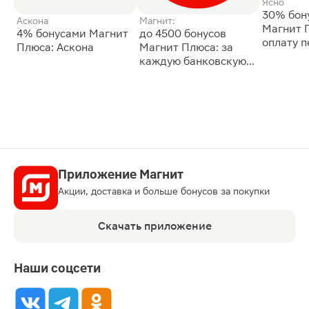
Ясно
30% бон
Аскона
Магнит:
Магнит 
4% бонусами Магнит
до 4500 бонусов
оплату 
Плюса: Аскона
Магнит Плюса: за
сессии: 
каждую банковскую
карту
Приложение Магнит
Акции, доставка и больше бонусов за покупки
Скачать приложение
Наши соцсети