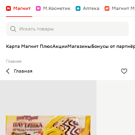
Магнит
М.Косметик
Аптека
Магнит М
Карта Магнит Плюс
Акции
Магазины
Бонусы от партнё
Главная
Главная