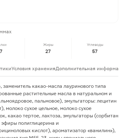
аммах
елки
Жиры
Углеводы
7
27
57
тики
Условия хранения
Дополнительная информация
Док
р, заменитель какао-масла лауринового типа
ованные растительные масла в натуральном и
ьмоядровое, пальмовое), эмульгаторы: лецитин
), молоко сухое цельное, молоко сухое
к, какао тертое, лактоза, эмульгаторы (сорбитан
, эфиры полиглицерина и
ициноловых кислот), ароматизатор «ванилин»),
начения тип М55-23, жиры специального