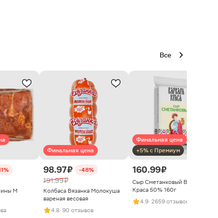
Все
на
Финальная цена
Финальная цена
+5% с Премиум
98.97 ₽
160.99 ₽
11%
-48%
191.99 ₽
Сыр Сметанковый Варвара
Краса 50% 160г
нины М
Колбаса Вязанка Молокуша
вареная весовая
4.9
· 2659 отзывов
ыва
4.8
· 90 отзывов