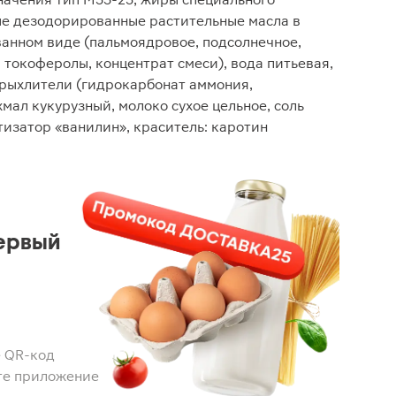
е дезодорированные растительные масла в
анном виде (пальмоядровое, подсолнечное,
 токоферолы, концентрат смеси), вода питьевая,
зрыхлители (гидрокарбонат аммония,
мал кукурузный, молоко сухое цельное, соль
изатор «ванилин», краситель: каротин
ервый
 QR-код
те приложение