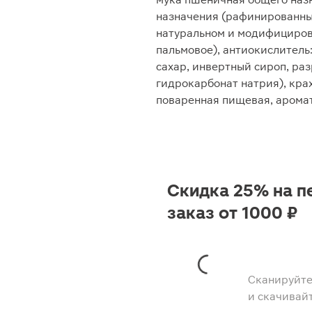
назначения (рафинированны
натуральном и модифициров
пальмовое), антиокислитель:
сахар, инвертный сироп, ра
гидрокарбонат натрия), крах
поваренная пищевая, аромат
Скидка 25% на п
заказ от 1000 ₽
Сканируйте
и скачивай