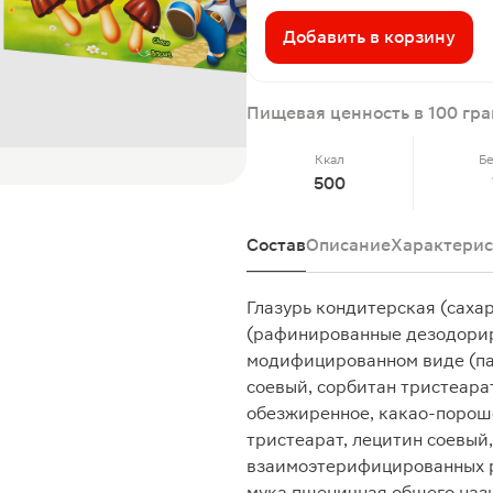
Добавить в корзину
Пищевая ценность в 100 гр
Ккал
Б
500
Состав
Описание
Характерис
Глазурь кондитерская (саха
(рафинированные дезодорир
модифицированном виде (пал
соевый, сорбитан тристеарат
обезжиренное, какао-порошо
тристеарат, лецитин соевый
взаимоэтерифицированных р
мука пшеничная общего наз