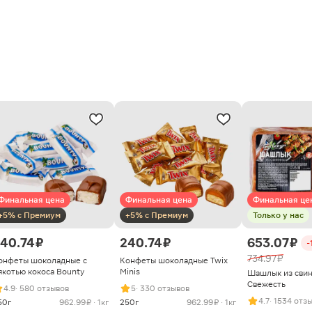
Финальная цена
Финальная цена
Финальная це
+5% с Премиум
+5% с Премиум
Только у нас
40.74 ₽
240.74 ₽
653.07 ₽
-
734.97 ₽
онфеты шоколадные с
Конфеты шоколадные Twix
якотью кокоса Bounty
Minis
Шашлык из сви
Свежесть
4.9
· 580 отзывов
5
· 330 отзывов
4.7
· 1534 отз
50г
962.99 ₽ · 1кг
250г
962.99 ₽ · 1кг