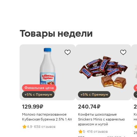
Товары недели
Финальная цена
+5% с Премиум
+5% с Премиум
129.99 ₽
240.74 ₽
2
Молоко пастеризованное
Конфеты шоколадные
К
Кубанская буренка 2.5% 1.4л
Snickers Minis с карамелью
м
арахисом и нугой
4.9
· 638 отзывов
5
· 416 отзывов
2