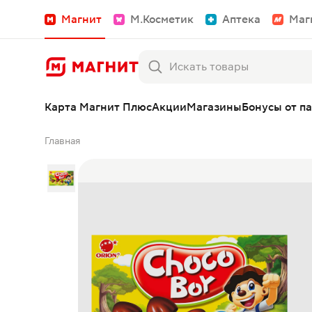
Магнит
М.Косметик
Аптека
Маг
Карта Магнит Плюс
Акции
Магазины
Бонусы от п
Главная