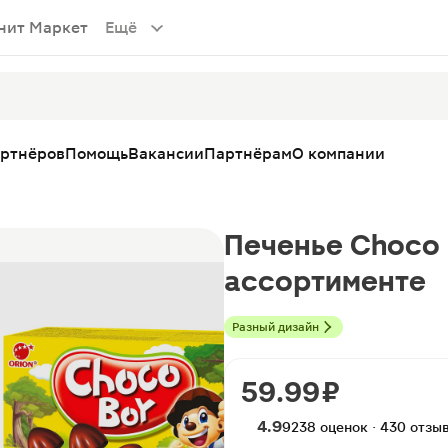
нит Маркет
Ещё
артнёров
Помощь
Вакансии
Партнёрам
О компании
Печенье Choco B
ассортименте
Разный дизайн
59.99 ₽
4.9
9238 оценок · 430 отзы