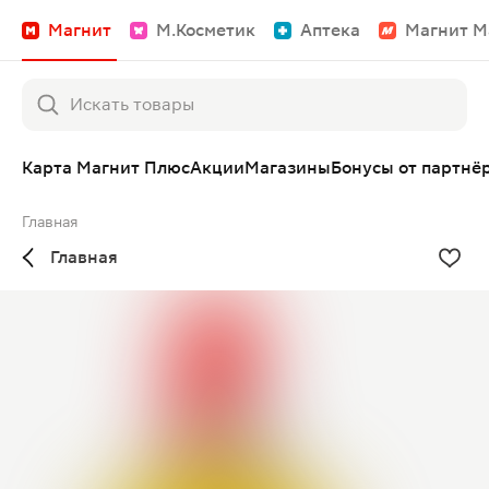
Магнит
М.Косметик
Аптека
Магнит М
Карта Магнит Плюс
Акции
Магазины
Бонусы от партнё
Главная
Главная