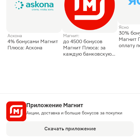
Ясно
30% бон
Аскона
Магнит:
Магнит 
4% бонусами Магнит
до 4500 бонусов
оплату 
Плюса: Аскона
Магнит Плюса: за
сессии: 
каждую банковскую
карту
Приложение Магнит
Акции, доставка и больше бонусов за покупки
Скачать приложение