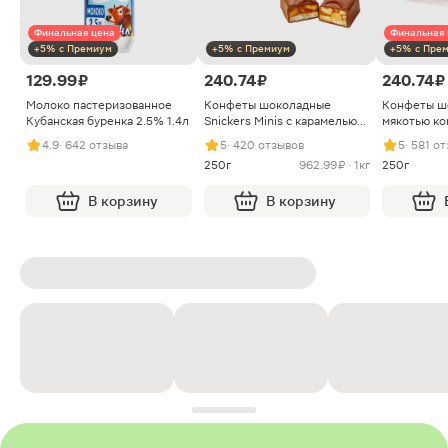
Финальная цена
Финальная 
+5% с Премиум
+5% с Премиум
+5% с Пре
129.99 ₽
240.74 ₽
240.74 ₽
Молоко пастеризованное
Конфеты шоколадные
Конфеты ш
Кубанская буренка 2.5% 1.4л
Snickers Minis с карамелью
мякотью ко
арахисом и нугой
4.9
· 642 отзыва
5
· 420 отзывов
5
· 581 о
250г
962.99 ₽ · 1кг
250г
В корзину
В корзину