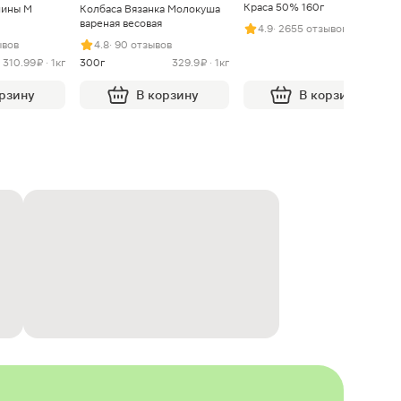
Краса 50% 160г
нины М
Колбаса Вязанка Молокуша
вареная весовая
4.9
· 2655 отзывов
ывов
4.8
· 90 отзывов
310.99 ₽ · 1кг
300г
329.9 ₽ · 1кг
орзину
В корзину
В корзину