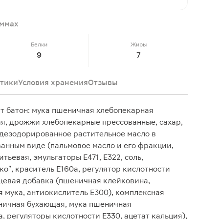
аммах
Белки
Жиры
9
7
тики
Условия хранения
Отзывы
 батон: мука пшеничная хлебопекарная
ая, дрожжи хлебопекарные прессованные, сахар,
дезодорированное растительное масло в
анным виде (пальмовое масло и его фракции,
тьевая, эмульгаторы Е471, Е322, соль,
о", краситель Е160а, регулятор кислотности
ищевая добавка (пшеничная клейковина,
я мука, антиокислитель Е300), комплексная
ничная бухающая, мука пшеничная
, регуляторы кислотности Е330, ацетат кальция),