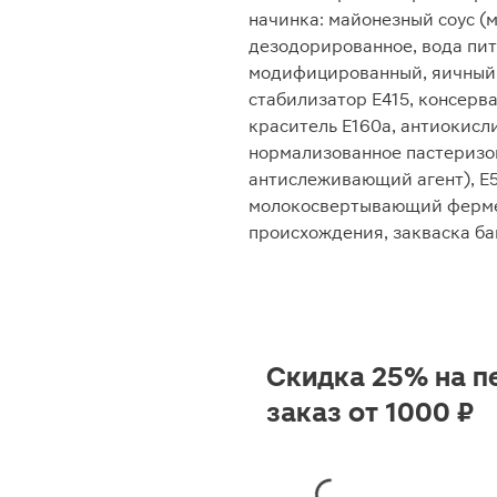
начинка: майонезный соус 
дезодорированное, вода пит
модифицированный, яичный ж
стабилизатор Е415, консерва
краситель Е160а, антиокисл
нормализованное пастеризов
антислеживающий агент), Е50
молокосвертывающий ферме
происхождения, закваска ба
Скидка 25% на п
заказ от 1000 ₽