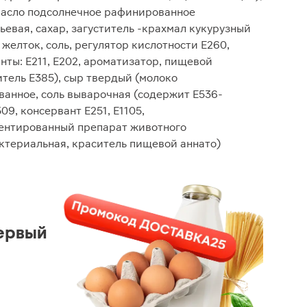
(масло подсолнечное рафинированное
ьевая, сахар, загуститель -крахмал кукурузный
елток, соль, регулятор кислотности Е260,
нты: Е211, Е202, ароматизатор, пищевой
итель Е385), сыр твердый (молоко
анное, соль выварочная (содержит Е536-
9, консервант Е251, Е1105,
нтированный препарат животного
ктериальная, краситель пищевой аннато)
ервый