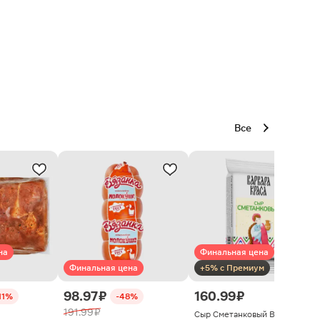
Все
на
Финальная цена
Финальная цена
+5% с Премиум
98.97 ₽
160.99 ₽
11%
-48%
191.99 ₽
Сыр Сметанковый Варвара