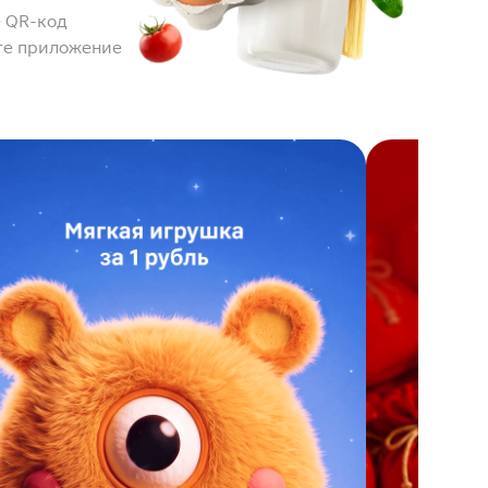
 QR-код
те приложение