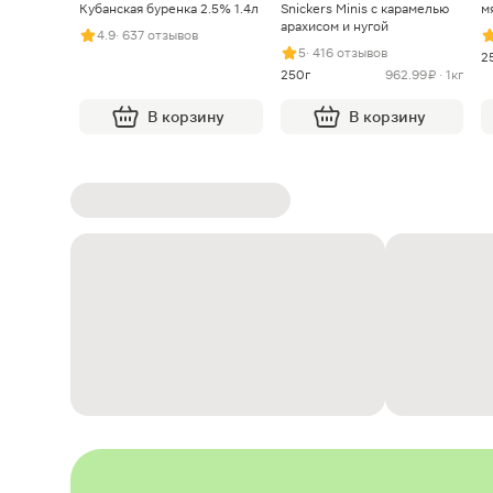
Кубанская буренка 2.5% 1.4л
Snickers Minis с карамелью
м
арахисом и нугой
4.9
· 637 отзывов
5
· 416 отзывов
2
250г
962.99 ₽ · 1кг
В корзину
В корзину