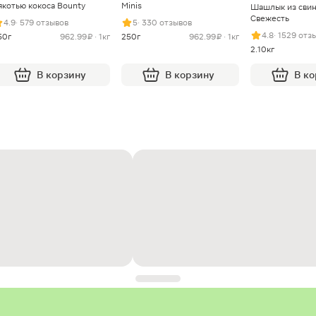
якотью кокоса Bounty
Minis
Шашлык из сви
Свежесть
4.9
· 579 отзывов
5
· 330 отзывов
4.8
· 1529 отз
50г
962.99 ₽ · 1кг
250г
962.99 ₽ · 1кг
2.10кг
В корзину
В корзину
В к