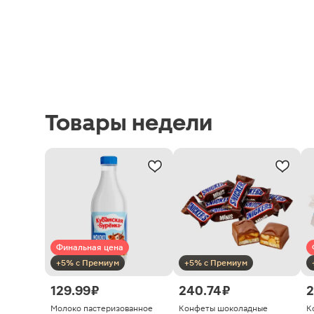
Товары недели
Финальная цена
+5% с Премиум
+5% с Премиум
129.99 ₽
240.74 ₽
2
Молоко пастеризованное
Конфеты шоколадные
К