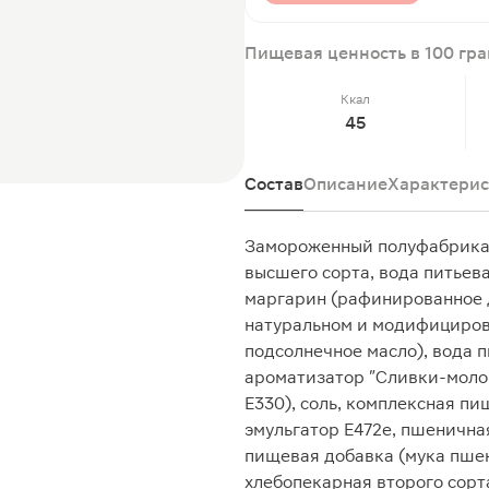
Пищевая ценность в 100 гр
Ккал
45
Состав
Описание
Характерис
Замороженный полуфабрикат
высшего сорта, вода питьев
маргарин (рафинированное 
натуральном и модифициров
подсолнечное масло), вода пи
ароматизатор "Сливки-молок
Е330), соль, комплексная п
эмульгатор Е472е, пшенична
пищевая добавка (мука пше
хлебопекарная второго сорта