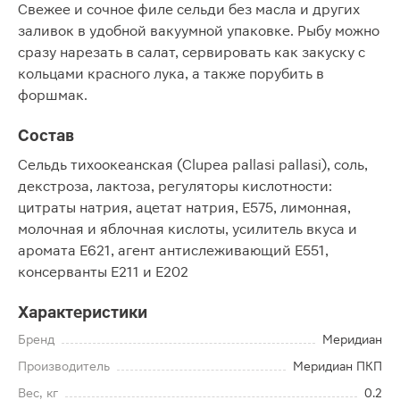
Свежее и сочное филе сельди без масла и других
заливок в удобной вакуумной упаковке. Рыбу можно
сразу нарезать в салат, сервировать как закуску с
кольцами красного лука, а также порубить в
форшмак.
Состав
Сельдь тихоокеанская (Clupea pallasi pallasi), соль,
декстроза, лактоза, регуляторы кислотности:
цитраты натрия, ацетат натрия, Е575, лимонная,
молочная и яблочная кислоты, усилитель вкуса и
аромата Е621, агент антислеживающий Е551,
консерванты Е211 и Е202
Характеристики
Бренд
Меридиан
Производитель
Меридиан ПКП
Вес, кг
0.2