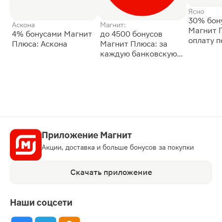
Ясно
30% бон
Аскона
Магнит:
Магнит 
4% бонусами Магнит
до 4500 бонусов
оплату 
Плюса: Аскона
Магнит Плюса: за
сессии: 
каждую банковскую
карту
Приложение Магнит
Акции, доставка и больше бонусов за покупки
Скачать приложение
Наши соцсети