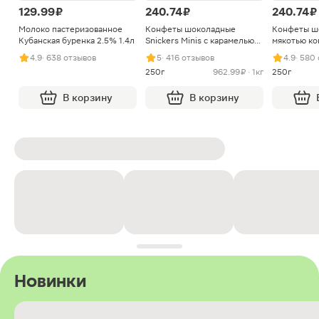
129.99 ₽
240.74 ₽
240.74 ₽
Молоко пастеризованное
Конфеты шоколадные
Конфеты ш
Кубанская буренка 2.5% 1.4л
Snickers Minis с карамелью
мякотью ко
арахисом и нугой
4.9
· 638 отзывов
5
· 416 отзывов
4.9
· 580
250г
962.99 ₽ · 1кг
250г
В корзину
В корзину
Новинки