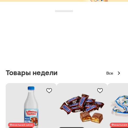
Товары недели
Все
Финальная цена
Финальная 