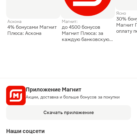
Ясно
30% бон
Аскона
Магнит:
Магнит 
4% бонусами Магнит
до 4500 бонусов
оплату 
Плюса: Аскона
Магнит Плюса: за
сессии: 
каждую банковскую
карту
Приложение Магнит
Акции, доставка и больше бонусов за покупки
Скачать приложение
Наши соцсети