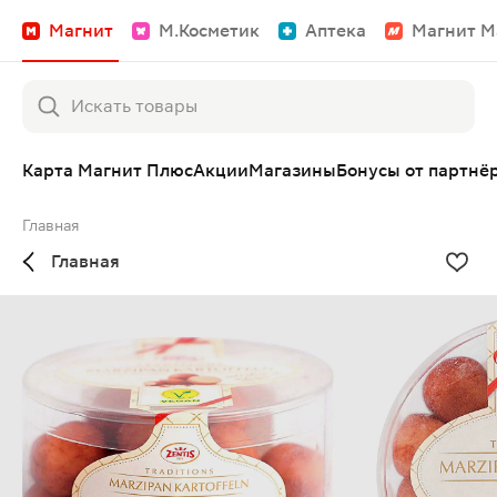
Магнит
М.Косметик
Аптека
Магнит М
Карта Магнит Плюс
Акции
Магазины
Бонусы от партнё
Главная
Главная