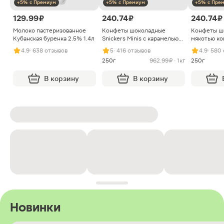
+5% с Премиум
+5% с Премиум
+5% с Пре
129.99 ₽
240.74 ₽
240.74 ₽
Молоко пастеризованное
Конфеты шоколадные
Конфеты ш
Кубанская буренка 2.5% 1.4л
Snickers Minis с карамелью
мякотью ко
арахисом и нугой
4.9
· 638 отзывов
5
· 416 отзывов
4.9
· 580
250г
962.99 ₽ · 1кг
250г
В корзину
В корзину
Новинки