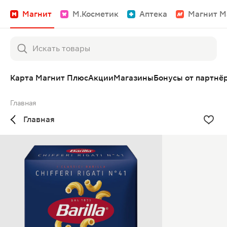
Магнит
М.Косметик
Аптека
Магнит М
Карта Магнит Плюс
Акции
Магазины
Бонусы от партнё
Главная
Главная