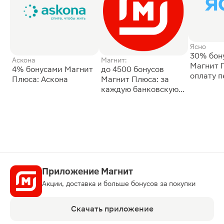
Ясно
30% бон
Аскона
Магнит:
Магнит 
4% бонусами Магнит
до 4500 бонусов
оплату 
Плюса: Аскона
Магнит Плюса: за
сессии: 
каждую банковскую
карту
Приложение Магнит
Акции, доставка и больше бонусов за покупки
Скачать приложение