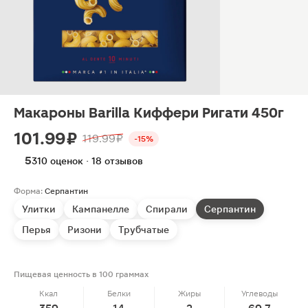
Макароны Barilla Киффери Ригати 450г
101.99 ₽
119.99 ₽
-15%
5
310 оценок · 18 отзывов
Форма:
Серпантин
Улитки
Кампанелле
Спирали
Серпантин
Перья
Ризони
Трубчатые
Пищевая ценность в 100 граммах
Ккал
Белки
Жиры
Углеводы