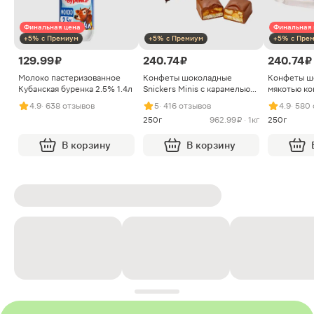
Финальная цена
Финальная 
+5% с Премиум
+5% с Премиум
+5% с Пре
129.99 ₽
240.74 ₽
240.74 ₽
Молоко пастеризованное
Конфеты шоколадные
Конфеты ш
Кубанская буренка 2.5% 1.4л
Snickers Minis с карамелью
мякотью ко
арахисом и нугой
4.9
· 638 отзывов
5
· 416 отзывов
4.9
· 580
250г
962.99 ₽ · 1кг
250г
В корзину
В корзину