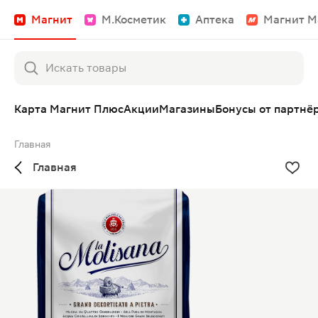
Магнит
М.Косметик
Аптека
Магнит М
Карта Магнит Плюс
Акции
Магазины
Бонусы от партнё
Главная
Главная