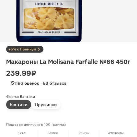
+5% с Премиум
Макароны La Molisana Farfalle №66 450г
239.99 ₽
5
1196 оценок · 98 отзывов
Форма:
Бантики
Бантики
Пружинки
Пищевая ценность в 100 граммах
Ккал
Белки
Жиры
Углеводы