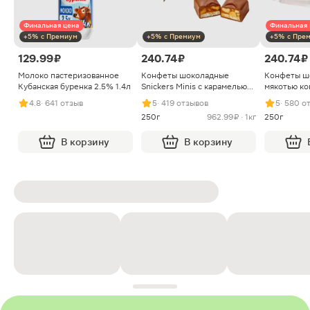
Финальная цена
Финальная 
+5% с Премиум
+5% с Премиум
+5% с Пре
129.99 ₽
240.74 ₽
240.74 ₽
Молоко пастеризованное
Конфеты шоколадные
Конфеты ш
Кубанская буренка 2.5% 1.4л
Snickers Minis с карамелью
мякотью ко
арахисом и нугой
4.8
· 641 отзыв
5
· 419 отзывов
5
· 580 о
250г
962.99 ₽ · 1кг
250г
В корзину
В корзину