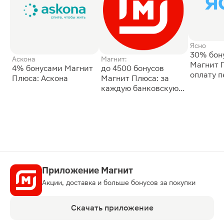
Ясно
30% бон
Аскона
Магнит:
Магнит 
4% бонусами Магнит
до 4500 бонусов
оплату 
Плюса: Аскона
Магнит Плюса: за
сессии: 
каждую банковскую
карту
Приложение Магнит
Акции, доставка и больше бонусов за покупки
Скачать приложение