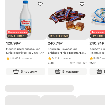
Финальная цена
Финальная 
+5% с Премиум
+5% с Премиум
+5% с Пре
129.99 ₽
240.74 ₽
240.74 ₽
Молоко пастеризованное
Конфеты шоколадные
Конфеты ш
Кубанская буренка 2.5% 1.4л
Snickers Minis с карамелью
мякотью ко
арахисом и нугой
4.8
· 639 отзывов
5
· 418 отзывов
5
· 580 о
250г
962.99 ₽ · 1кг
250г
В корзину
В корзину