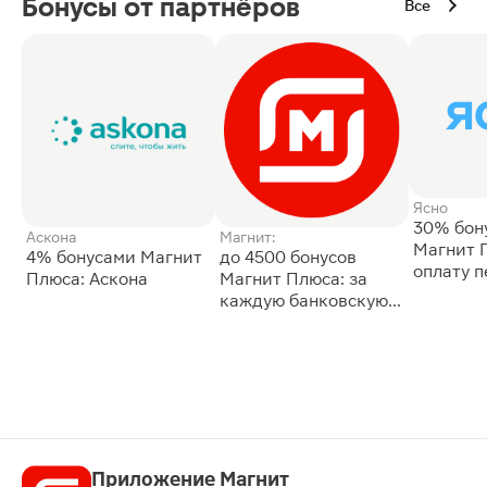
Бонусы от партнёров
Все
Ясно
30% бон
Аскона
Магнит:
Магнит 
4% бонусами Магнит
до 4500 бонусов
оплату 
Плюса: Аскона
Магнит Плюса: за
сессии: 
каждую банковскую
карту
Приложение Магнит