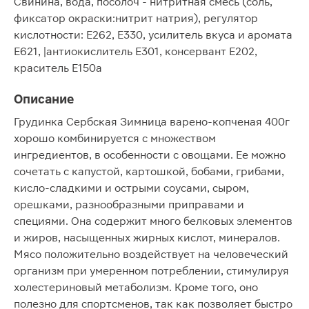
Свинина, вода, посолоч - нитритная смесь (соль,
фиксатор окраски:нитрит натрия), регулятор
кислотности: Е262, Е330, усилитель вкуса и аромата
Е621, |антиокислитель Е301, консервант Е202,
краситель Е150а
Описание
Грудинка Сербская Зимница варено-копченая 400г
хорошо комбинируется с множеством
ингредиентов, в особенности с овощами. Ее можно
сочетать с капустой, картошкой, бобами, грибами,
кисло-сладкими и острыми соусами, сыром,
орешками, разнообразными приправами и
специями. Она содержит много белковых элементов
и жиров, насыщенных жирных кислот, минералов.
Мясо положительно воздействует на человеческий
организм при умеренном потреблении, стимулируя
холестериновый метаболизм. Кроме того, оно
полезно для спортсменов, так как позволяет быстро