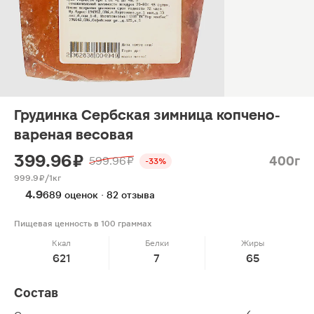
Грудинка Сербская зимница копчено-
вареная весовая
399.96 ₽
400г
599.96 ₽
-33%
999.9 ₽/1кг
4.9
689 оценок · 82 отзыва
Пищевая ценность в 100 граммах
Ккал
Белки
Жиры
621
7
65
Состав