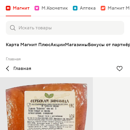
Магнит
М.Косметик
Аптека
Магнит М
Карта Магнит Плюс
Акции
Магазины
Бонусы от партнё
Главная
Главная