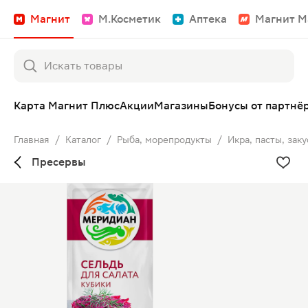
Магнит
М.Косметик
Аптека
Магнит М
Карта Магнит Плюс
Акции
Магазины
Бонусы от партнё
Главная
/
Каталог
/
Рыба, морепродукты
/
Икра, пасты, заку
Пресервы