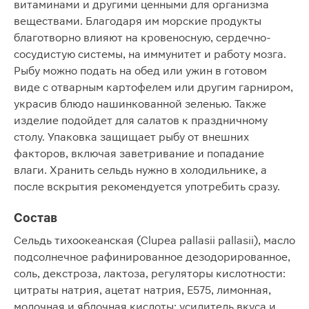
витаминами и другими ценными для организма
веществами. Благодаря им морские продукты
благотворно влияют на кровеносную, сердечно-
сосудистую системы, на иммунитет и работу мозга.
Рыбу можно подать на обед или ужин в готовом
виде с отварным картофелем или другим гарниром,
украсив блюдо нашинкованной зеленью. Также
изделие подойдет для салатов к праздничному
столу. Упаковка защищает рыбу от внешних
факторов, включая заветривание и попадание
влаги. Хранить сельдь нужно в холодильнике, а
после вскрытия рекомендуется употребить сразу.
Состав
Сельдь тихоокеанская (Clupea pallasii pallasii), масло
подсолнечное рафинированное дезодорированное,
соль, декстроза, лактоза, регуляторы кислотности:
цитраты натрия, ацетат натрия, Е575, лимонная,
молочная и яблочная кислоты; усилитель вкуса и