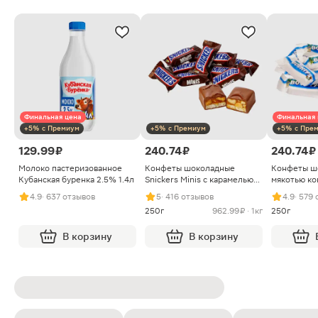
Финальная цена
Финальная 
+5% с Премиум
+5% с Премиум
+5% с Пре
129.99 ₽
240.74 ₽
240.74 ₽
Молоко пастеризованное
Конфеты шоколадные
Конфеты ш
Кубанская буренка 2.5% 1.4л
Snickers Minis с карамелью
мякотью ко
арахисом и нугой
4.9
· 637 отзывов
5
· 416 отзывов
4.9
· 579
250г
962.99 ₽ · 1кг
250г
В корзину
В корзину