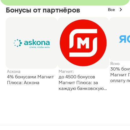
Бонусы от партнёров
Все
Ясно
30% бон
Аскона
Магнит:
Магнит 
4% бонусами Магнит
до 4500 бонусов
оплату 
Плюса: Аскона
Магнит Плюса: за
сессии: 
каждую банковскую
карту