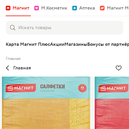
Магнит
М.Косметик
Аптека
Магнит М
Карта Магнит Плюс
Акции
Магазины
Бонусы от партнё
Главная
Главная