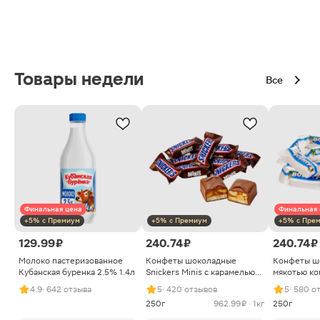
Товары недели
Все
Финальная цена
Финальная 
+5% с Премиум
+5% с Премиум
+5% с Пре
129.99 ₽
240.74 ₽
240.74 ₽
Молоко пастеризованное
Конфеты шоколадные
Конфеты ш
Кубанская буренка 2.5% 1.4л
Snickers Minis с карамелью
мякотью ко
арахисом и нугой
4.9
· 642 отзыва
5
· 420 отзывов
5
· 580 о
250г
962.99 ₽ · 1кг
250г