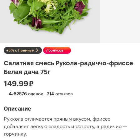
+5% с Премиум
7 бонусов
Салатная смесь Рукола-радиччо-фриссе
Белая дача 75г
149.99 ₽
4.6
2576 оценок · 214 отзывов
Описание
Руккола отличается пряным вкусом, фриссе
добавляет лёгкую сладость и остроту, а радичио —
горчинку.