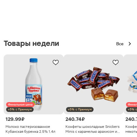
Товары недели
Все
Финальная цена
Финал
+5% с Премиум
+5% с Премиум
+5% с
129.99 ₽
240.74 ₽
240.
Молоко пастеризованное
Конфеты шоколадные Snickers
Конфе
Кубанская буренка 2.5% 1.4л
Minis с карамелью арахисом и
мякоть
нугой