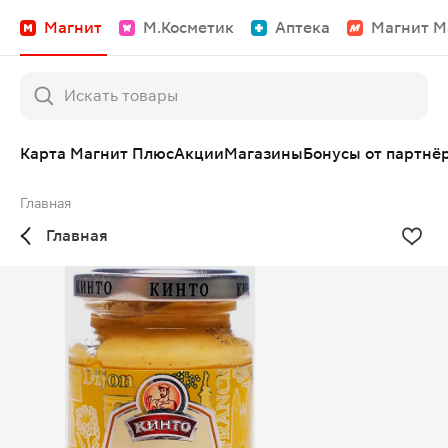
Магнит
М.Косметик
Аптека
Магнит М
Карта Магнит Плюс
Акции
Магазины
Бонусы от партнё
Главная
Главная