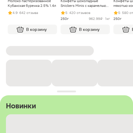
Молоко пастеризованное
Конфеты шоколадные
Конфеты ш
Кубанская буренка 2.5% 1.4л
Snickers Minis с карамелью
мякотью ко
арахисом и нугой
4.9
· 642 отзыва
5
· 420 отзывов
5
· 580 о
250г
962.99 ₽ · 1кг
250г
В корзину
В корзину
Новинки