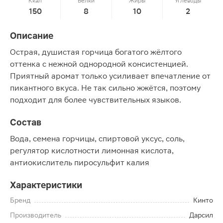
Ккал
Белки
Жиры
Углеводы
150
8
10
2
Описание
Острая, душистая горчица богатого жёлтого
оттенка с нежной однородной консистенцией.
Приятный аромат только усиливает впечатление от
пикантного вкуса. Не так сильно жжётся, поэтому
подходит для более чувствительных языков.
Состав
Вода, семена горчицы, спиртовой уксус, соль,
регулятор кислотности лимонная кислота,
антиокислитель пиросульфит калия
Характеристики
Бренд
Кинто
Производитель
Дарсил